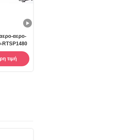
αερο-αερο-
ύ-RTSP1480
ρη τιμή