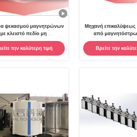
μα ψεκασμού μαγνητρώνων
Μηχανή επικαλύψεως 
με κλειστό πεδίο μη
από μαγνητόστρω
ισορροπημένου
RTSP1200-P
είτε την καλύτερη τιμή
Βρείτε την καλύτε