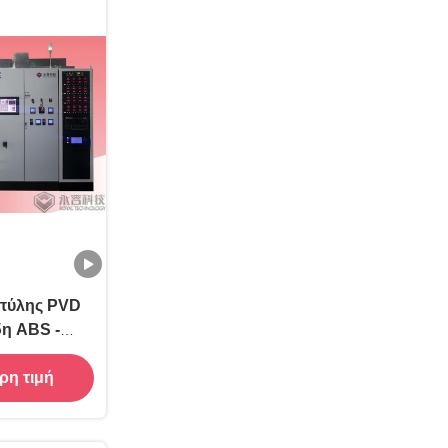
πύλης PVD
δη ABS -
ρη τιμή