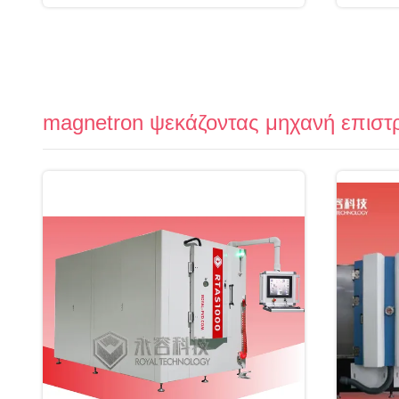
magnetron ψεκάζοντας μηχανή επισ