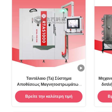
Ταντάλαιο (Ta) Σύστημα
Μηχαν
Αποθέσεως Μαγνητοστρωμάτων
διπλή
RT1000-Ta
Βρείτε την καλύτερη τιμή
Βρ