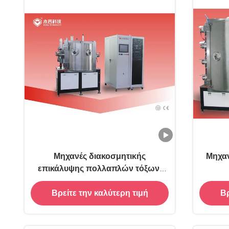
Μηχανές διακοσμητικής
Μηχαν
επικάλυψης πολλαπλών τόξων-
RTAC
Βρείτε την καλύτερη τιμή
Βρ