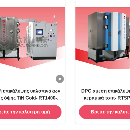
ή επικάλυψης υαλοπινάκων
DPC άμεση επικάλυψη
ς όψης TiN Gold- RT1400-
κεραμικά τσιπ- RTS
PLUS
είτε την καλύτερη τιμή
Βρείτε την καλύτε