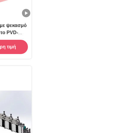
με ψεκασμό
το PVD-
CB
ρη τιμή