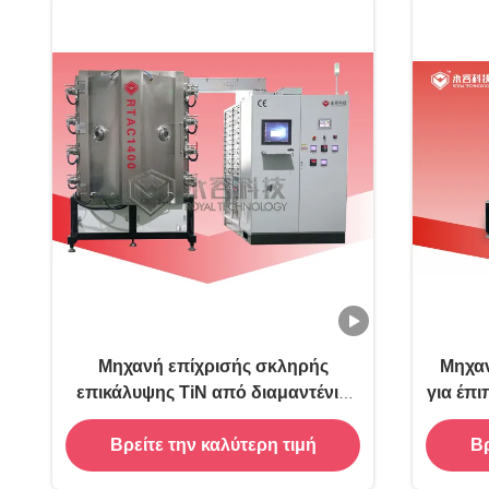
Μηχανή επίχρισής σκληρής
Μηχα
επικάλυψης TiN από διαμαντένιο
για έπ
χάλυβα-RTAC1200
Βρείτε την καλύτερη τιμή
Βρ