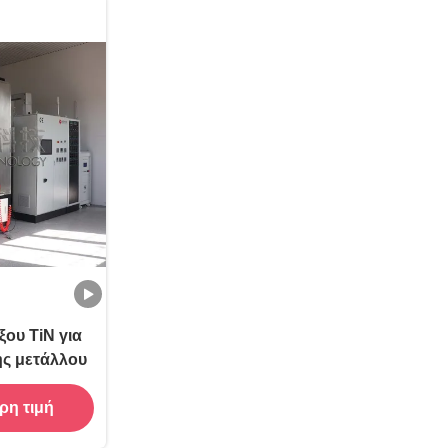
ου TiN για
ής μετάλλου
ρη τιμή