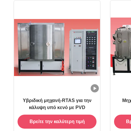
Υβριδική μηχανή-RTAS για την
Μηχ
κάλυψη υπό κενό με PVD
Βρείτε την καλύτερη τιμή
Βρ