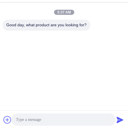
Η διεύθυνσή μας
5:37 AM
Διεύθυνση
ΟΔΙΚΉ (Ν.) SONGJIANG ΒΙΟΜΗΧΑΝΙΚΉ ΖΏΝΗ 819#
Good day, what product are you looking for?
SONGWEI, SHANG HAI, ΚΊΝΑ 201613
Τηλεφώνημα
86-21-37635838
Πολιτική απορρήτου
|
Sitemap
Κίνα Καλή ποιότητα Μηχανή κενού επιστρώματος PVD
Προμηθευτής. -2026 SHANGHAI ROYAL TECHNOLOGY INC.
Όλα τα δικαιώματα διατηρούνται.