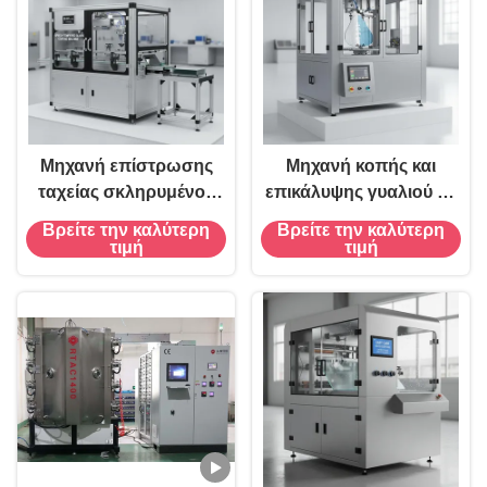
επιστρώματος μηχανή,
Μηχανή επίστρωσης
Μηχανή κοπής και
ταχείας σκληρυμένου
επικάλυψης γυαλιού σε
γυαλιού με ταχύτητα
σχήμα με αυτόματη και
Βρείτε την καλύτερη
Βρείτε την καλύτερη
φόρτωσης 50-60 δευτ./
χειροκίνητη λειτουργία
τιμή
τιμή
τεμάχιο