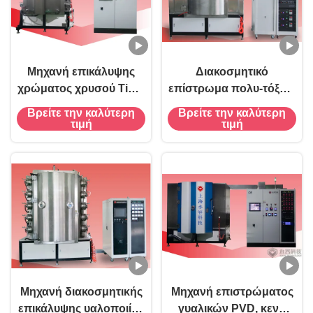
Μηχανή επικάλυψης
Διακοσμητικό
χρώματος χρυσού TiN 2
επίστρωμα πολυ-τόξων
πλευρών, μηχανή
PVD, μηχανή
Βρείτε την καλύτερη
Βρείτε την καλύτερη
επικάλυψης ιόντων
επιστρώματος γυαλιού
τιμή
τιμή
PVD
καθόδων PVD τόξων,
επίστρωμα ουράνιων
τόξων PVD βάζων
γυαλιού
Μηχανή διακοσμητικής
Μηχανή επιστρώματος
επικάλυψης υαλοποιίας
γυαλικών PVD, κενή