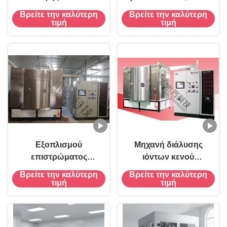
PVD
μηχανή επένδυσης
Βρείτε την καλύτερη
Βρείτε την καλύτερη
κρυστάλλου PVD
τιμή
τιμή
Εξοπλισμού
Μηχανή διάλυσης
επιστρώματος
ιόντων κενού
λαμπτήρων PVD
υαλοποιίας
Βρείτε την καλύτερη
Βρείτε την καλύτερη
εγχώριου γυαλιού
τιμή
τιμή
εμπορικής και
κατοικημένης φωτισμού
ανακλαστήρων