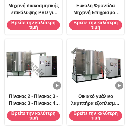
Μηχανή διακοσμητικής
Εύκολη Φροντίδα
επικάλυψης PVD για
Μηχανή Επιχρισμού
οπαλικό γυαλί
Γυαλιού με Μικρή
Βρείτε την καλύτερη
Βρείτε την καλύτερη
Συντήρηση και 220v
τιμή
τιμή
τροφοδοσία
Πίνακας 2 - Πίνακας 3 -
Οικιακό γυάλινο
Πίνακας 3 - Πίνακας 4 -
λαμπτήρα εξοπλισμός
Πίνακας 4 - Πίνακας 4 -
επικάλυψης PVD,
Βρείτε την καλύτερη
Βρείτε την καλύτερη
Πίνακας 4 - Πίνακας 5 -
Εμπορικό και οικιακό
τιμή
τιμή
Πίνακας 5 - Πίνακας 5 -
φωτισμό μηχανή