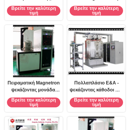
φορητό PVD κενό
κενό επαγωγικό
Βρείτε την καλύτερη
Βρείτε την καλύτερη
Metallizer
EvaporationCoating
τιμή
τιμή
σύστημα C60
Πειραματική Magnetron
Πολλαπλάσιο Ε&Α -
ψεκάζοντας μονάδα,
ψεκάζοντας κάθοδοι MF/
κάθετο φορητό μικρό
συνεχούς ρεύματος
Βρείτε την καλύτερη
Βρείτε την καλύτερη
Magnetron μεγέθους
εξοπλισμού κενού
τιμή
τιμή
ψεκάζοντας σύστημα
επιστρώματος
λειτουργιών, με τη
γραμμική ιονική