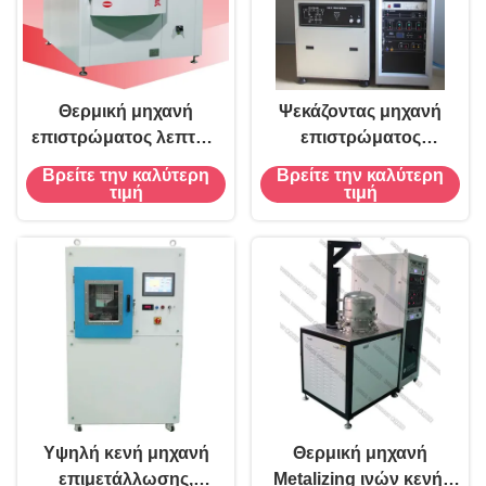
Θερμική μηχανή
Ψεκάζοντας μηχανή
επιστρώματος λεπτών
επιστρώματος
ταινιών εξάτμισης Ε&Α,
εργαστηριακών
Βρείτε την καλύτερη
Βρείτε την καλύτερη
σύστημα απόθεσης
συνεχούς ρεύματος και
τιμή
τιμή
εργαστηριακών λεπτών
RF, DC/MF που ψεκάζει
ταινιών
τη μονάδα Lab.Coating,
εργαστήριο Ε&Α.
Ψεκάζοντας σύστημα
Υψηλή κενή μηχανή
Θερμική μηχανή
επιμετάλλωσης,
Metalizing ινών κενή,