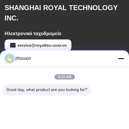
SHANGHAI ROYAL TECHNOLOGY
INC.
Ηλεκτρονικό ταχυδρομείο
service@royaltec.com.cn
zhouxin
Η διεύθυνσή μας
4:15 AM
Διεύθυνση
ΟΔΙΚΉ (Ν.) SONGJIANG ΒΙΟΜΗΧΑΝΙΚΉ ΖΏΝΗ 819#
Good day, what product are you looking for?
SONGWEI, SHANG HAI, ΚΊΝΑ 201613
Τηλεφώνημα
86-21-37635838