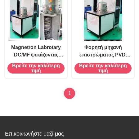
συσκευή πηγής
Magnetron Labrotary
Φορητή μηχανή
DC/MF ψεκάζοντας
επιστρώματος PVD,
σύστημα απόθεσης,
Magnetron ψεκάζοντας
Βρείτε την καλύτερη
Βρείτε την καλύτερη
Ε&Α φορητό σύστημα
μονάδα για την Ε&Α
τιμή
τιμή
επιστρώματος λεπτών
Labrotary, ψεκάζοντας
ταινιών ψεκάζοντας
εργαστήριο DC/FM/RF.
Coater
1
Επικοινωνήστε μαζί μας