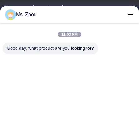
Ηλεκτρονικό ταχυδρομείο
Ms. Zhou
service@royaltec.com.cn
11:03 PM
Η διεύθυνσή μας
Good day, what product are you looking for?
Διεύθυνση
ΟΔΙΚΉ (Ν.) SONGJIANG ΒΙΟΜΗΧΑΝΙΚΉ ΖΏΝΗ 819#
SONGWEI, SHANG HAI, ΚΊΝΑ 201613
Τηλεφώνημα
86-21-37635838
Πολιτική απορρήτου
|
Sitemap
Κίνα Καλή ποιότητα Μηχανή κενού επιστρώματος PVD