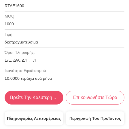
RTAE1600
MOQ:
1000
Τιμή:
διαπραγματεύσιμα
Όροι Πληρωμής:
Ε/Ε, Δ/Α, Δ/Π, Τ/Τ
Ικανότητα Εφοδιασμού:
10,0000 τεμάχια ανά μήνα
Βρείτε Την Καλύτερη Τιμή
Επικοινωνήστε Τώρα
Πληροφορίες Λεπτομέρειας
Περιγραφή Του Προϊόντος