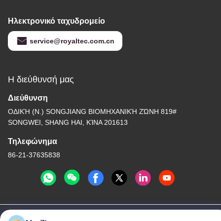
Ηλεκτρονικό ταχυδρομείο
service@royaltec.com.cn
Η διεύθυνσή μας
Διεύθυνση
ΟΔΙΚΉ (Ν.) SONGJIANG ΒΙΟΜΗΧΑΝΙΚΉ ΖΏΝΗ 819#
SONGWEI, SHANG HAI, ΚΊΝΑ 201613
Τηλεφώνημα
86-21-37635838
Πολιτική απορρήτου
|
Sitemap