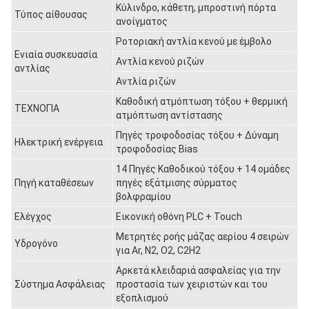
Κύλινδρο, κάθετη, μπροστινή πόρτα
Τύπος αίθουσας
ανοίγματος
Ροτοριακή αντλία κενού με έμβολο
Ενιαία συσκευασία
Αντλία κενού ριζών
αντλίας
Αντλία ριζών
Καθοδική ατμόπτωση τόξου + θερμική
ΤΕΧΝΟΓΙΑ
ατμόπτωση αντίστασης
Πηγές τροφοδοσίας τόξου + Δύναμη
Ηλεκτρική ενέργεια
τροφοδοσίας Bias
14 Πηγές Καθοδικού τόξου + 14 ομάδες
Πηγή καταθέσεων
πηγές εξάτμισης σύρματος
βολφραμίου
Ελέγχος
Εικονική οθόνη PLC + Touch
Μετρητές ροής μάζας αερίου 4 σειρών
Υδρογόνο
για Ar, N2, O2, C2H2
Αρκετά κλειδαριά ασφαλείας για την
Σύστημα Ασφάλειας
προστασία των χειριστών και του
εξοπλισμού