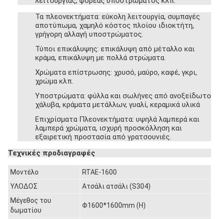
λειτουργίας, φορέας υποστρώματος κλπ.
Τα πλεονεκτήματα: εύκολη λειτουργία, συμπαγές
αποτύπωμα, χαμηλό κόστος πλοίου ιδιοκτήτη,
γρήγορη αλλαγή υποστρώματος.
Τύποι επικάλυψης: επικάλυψη από μέταλλο και
κράμα, επικάλυψη με πολλά στρώματα.
Χρώματα επίστρωσης: χρυσό, μαύρο, καφέ, γκρι,
χρώμα κλπ.
Υποστρώματα: φύλλα και σωλήνες από ανοξείδωτο
χάλυβα, κράματα μετάλλων, γυαλί, κεραμικά υλικά
Επιχρίσματα Πλεονεκτήματα: υψηλά λαμπερά και
λαμπερά χρώματα, ισχυρή προσκόλληση και
εξαιρετική προστασία από γρατσουνιές.
Τεχνικές προδιαγραφές
Μοντέλο
RTAE-1600
ΥΛΟΔΟΣ
Ατσάλι ατσάλι (S304)
Μέγεθος του
Φ1600*1600mm (H)
δωματίου