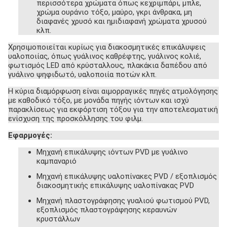
περισσότερα χρώματα όπως κεχριμπάρι, μπλε,
χρώμα ουράνιο τόξο, μαύρο, γκρι άνθρακα, μη
διαφανές χρυσό και ημιδιαφανή χρώματα χρυσού
κλπ.
Χρησιμοποιείται κυρίως για διακοσμητικές επικάλυψεις
υαλοποιίας, όπως γυάλινος καθρέφτης, γυάλινος κολιέ,
φωτισμός LED από κρύσταλλους, πλακάκια δαπέδου από
γυάλινο ψηφιδωτό, υαλοποιία ποτών κλπ.
Η κύρια διαμόρφωση είναι αιμορραγικές πηγές ατμολόγησης
με καθοδικό τόξο, με μονάδα πηγής ιόντων και ισχύ
παρακλίσεως για εκφόρτιση τόξου για την αποτελεσματική
ενίσχυση της προσκόλλησης του φιλμ.
Εφαρμογές:
Μηχανή επικάλυψης ιόντων PVD με γυάλινο
καμπαναριό
Μηχανή επικάλυψης υαλοπίνακες PVD / εξοπλισμός
διακοσμητικής επικάλυψης υαλοπίνακας PVD
Μηχανή πλαστογράφησης γυαλιού φωτισμού PVD,
εξοπλισμός πλαστογράφησης κεραυνών
κρυστάλλων