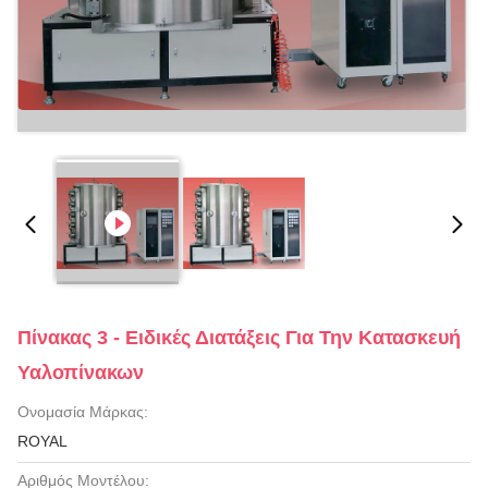
Πίνακας 3 - Ειδικές Διατάξεις Για Την Κατασκευή
Υαλοπίνακων
Ονομασία Μάρκας:
ROYAL
Αριθμός Μοντέλου: