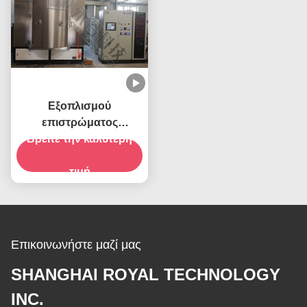
Εξοπλισμού
επιστρώματος
Βρείτε την καλύτερη
λαμπτήρων PVD
εγχώριου γυαλιού
εμπορικής και
τιμή
κατοικημένης φωτισμού
ανακλαστήρων
επιστρώματος μηχανή,
Επικοινωνήστε μαζί μας
SHANGHAI ROYAL TECHNOLOGY
INC.