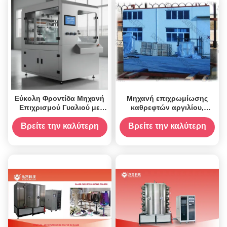
Εύκολη Φροντίδα Μηχανή
Μηχανή επιχρωμίωσης
Επιχρισμού Γυαλιού με
καθρεφτών αργιλίου,
Μικρή Συντήρηση και 220v
εγκαταστάσεις
τροφοδοσία
επιστρώματος καθρεφτών
Βρείτε την καλύτερη
Βρείτε την καλύτερη
γυαλιού PVD
τιμή
τιμή