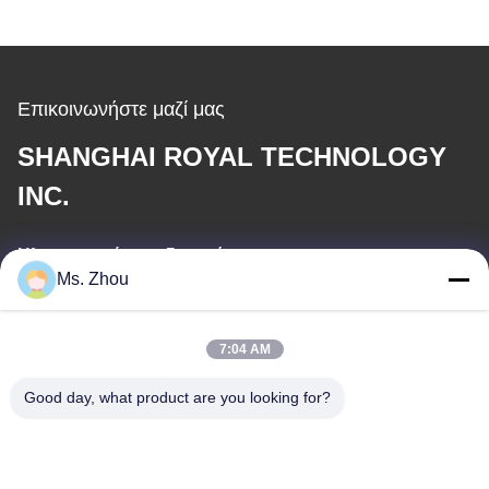
Επικοινωνήστε μαζί μας
SHANGHAI ROYAL TECHNOLOGY
INC.
Ηλεκτρονικό ταχυδρομείο
Ms. Zhou
service@royaltec.com.cn
7:04 AM
Η διεύθυνσή μας
Good day, what product are you looking for?
Διεύθυνση
ΟΔΙΚΉ (Ν.) SONGJIANG ΒΙΟΜΗΧΑΝΙΚΉ ΖΏΝΗ 819#
SONGWEI, SHANG HAI, ΚΊΝΑ 201613