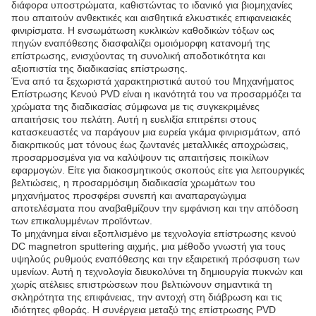
διάφορα υποστρώματα, καθιστώντας το ιδανικό για βιομηχανίες
που απαιτούν ανθεκτικές και αισθητικά ελκυστικές επιφανειακές
φινιρίσματα. Η ενσωμάτωση κυκλικών καθοδικών τόξων ως
πηγών εναπόθεσης διασφαλίζει ομοιόμορφη κατανομή της
επίστρωσης, ενισχύοντας τη συνολική αποδοτικότητα και
αξιοπιστία της διαδικασίας επίστρωσης.
Ένα από τα ξεχωριστά χαρακτηριστικά αυτού του Μηχανήματος
Επίστρωσης Κενού PVD είναι η ικανότητά του να προσαρμόζει τα
χρώματα της διαδικασίας σύμφωνα με τις συγκεκριμένες
απαιτήσεις του πελάτη. Αυτή η ευελιξία επιτρέπει στους
κατασκευαστές να παράγουν μια ευρεία γκάμα φινιρισμάτων, από
διακριτικούς ματ τόνους έως ζωντανές μεταλλικές αποχρώσεις,
προσαρμοσμένα για να καλύψουν τις απαιτήσεις ποικίλων
εφαρμογών. Είτε για διακοσμητικούς σκοπούς είτε για λειτουργικές
βελτιώσεις, η προσαρμόσιμη διαδικασία χρωμάτων του
μηχανήματος προσφέρει συνεπή και αναπαραγώγιμα
αποτελέσματα που αναβαθμίζουν την εμφάνιση και την απόδοση
των επικαλυμμένων προϊόντων.
Το μηχάνημα είναι εξοπλισμένο με τεχνολογία επίστρωσης κενού
DC magnetron sputtering αιχμής, μια μέθοδο γνωστή για τους
υψηλούς ρυθμούς εναπόθεσης και την εξαιρετική πρόσφυση των
υμενίων. Αυτή η τεχνολογία διευκολύνει τη δημιουργία πυκνών και
χωρίς ατέλειες επιστρώσεων που βελτιώνουν σημαντικά τη
σκληρότητα της επιφάνειας, την αντοχή στη διάβρωση και τις
ιδιότητες φθοράς. Η συνέργεια μεταξύ της επίστρωσης PVD