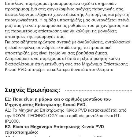
Επιπλέον, παρέχουμε προσαρμοσμένα σχέδια υπηρεσιών
προσαρμοσμένα στις συγκεκριμένες ανάγκες παραγωγής σας,
διασφαλίζοντας ελάχιστο χρόνο διακοπής λειτουργίας και μέγιστη
παραγωγικότητα. Η ομάδα υποστήριξής μας συνεργάζεται στενά
μαζί σας για να προσαρμόσει τις ρυθμίσεις του μηχανήματος και
τις παραμέτρους επίστρωσης για να καλύψει τις μοναδικές
απαιτήσεις της εφαρμογής σας.
Για οποιαδήποτε ερώτηση σχετικά με αναβαθμίσεις, ανταλλακτικά
ή εξειδικευμένες συνεδρίες εκπαίδευσης, το προσωπικό
υποστήριξής μας είναι έτοιμο να σας βοηθήσει άμεσα.
Δεσμευόμαστε να παρέχουμε αξιόπιστη εξυπηρέτηση και να
διασφαλίσουμε ότι η επένδυσή σας στο Μηχάνημα Επίστρωσης
Κενού PVD αποφέρει τα καλύτερα δυνατά αποτελέσματα.
Συχνές Ερωτήσεις:
Ε1: Ποια είναι η μάρκα και ο αριθμός μοντέλου του
Μηχανήματος Επίστρωσης Κενού PVD;
Α1: Το Μηχάνημα Επίστρωσης Κενού PVD κατασκευάζεται από
την ROYAL TECHNOLOGY και ο αριθμός μοντέλου είναι RT-
IP1000.
Ε2: Είναι το Μηχάνημα Επίστρωσης Κενού PVD
πιστοποιημένο;