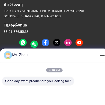
Διεύθυνση
ΟΔΙΚΉ (Ν.) SONGJIANG ΒΙΟΜΗΧΑΝΙΚΉ ΖΏΝΗ 819#
SONGWEI, SHANG HAI, ΚΊΝΑ 201613
Τηλεφώνημα
86-21-37635838
Ms. Zhou
Πολιτική απορρήτου
|
Sitemap
Κίνα Καλή ποιότητα Μηχανή κενού επιστρώματος PVD
4:16 PM
Προμηθευτής. -2026 SHANGHAI ROYAL TECHNOLOGY INC.
Όλα τα δικαιώματα διατηρούνται.
Good day, what product are you looking for?