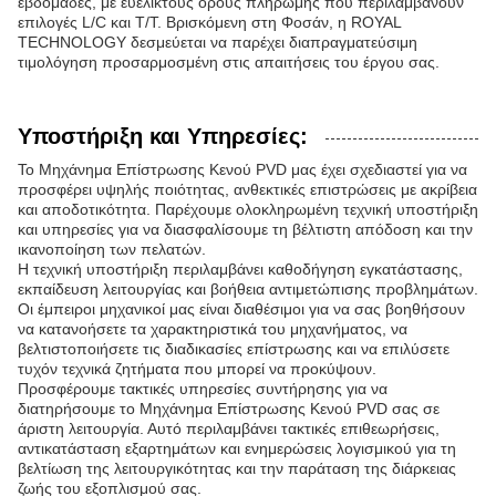
εβδομάδες, με ευέλικτους όρους πληρωμής που περιλαμβάνουν
επιλογές L/C και T/T. Βρισκόμενη στη Φοσάν, η ROYAL
TECHNOLOGY δεσμεύεται να παρέχει διαπραγματεύσιμη
τιμολόγηση προσαρμοσμένη στις απαιτήσεις του έργου σας.
Υποστήριξη και Υπηρεσίες:
Το Μηχάνημα Επίστρωσης Κενού PVD μας έχει σχεδιαστεί για να
προσφέρει υψηλής ποιότητας, ανθεκτικές επιστρώσεις με ακρίβεια
και αποδοτικότητα. Παρέχουμε ολοκληρωμένη τεχνική υποστήριξη
και υπηρεσίες για να διασφαλίσουμε τη βέλτιστη απόδοση και την
ικανοποίηση των πελατών.
Η τεχνική υποστήριξη περιλαμβάνει καθοδήγηση εγκατάστασης,
εκπαίδευση λειτουργίας και βοήθεια αντιμετώπισης προβλημάτων.
Οι έμπειροι μηχανικοί μας είναι διαθέσιμοι για να σας βοηθήσουν
να κατανοήσετε τα χαρακτηριστικά του μηχανήματος, να
βελτιστοποιήσετε τις διαδικασίες επίστρωσης και να επιλύσετε
τυχόν τεχνικά ζητήματα που μπορεί να προκύψουν.
Προσφέρουμε τακτικές υπηρεσίες συντήρησης για να
διατηρήσουμε το Μηχάνημα Επίστρωσης Κενού PVD σας σε
άριστη λειτουργία. Αυτό περιλαμβάνει τακτικές επιθεωρήσεις,
αντικατάσταση εξαρτημάτων και ενημερώσεις λογισμικού για τη
βελτίωση της λειτουργικότητας και την παράταση της διάρκειας
ζωής του εξοπλισμού σας.