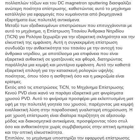
πολλαπλών τόξων και του DC magnetron sputtering διασφαλίζει
ανώτερη ποιότητα επίστρωσης, καθιστώντας αυτό το μηχάνημα
κατάλληλο για εφαρμογές που κυμαίνονται από βιομηχανικά
εξαρτήματα έως πολυτελή αντικείμενα.
Μεταξύ των εξειδικευμένων επιστρώσεων που επιτυγχάνονται με
αυτό το μηχάνημα, η Επίστρωση Τιτανίου Άνθρακα Νιτριδίου
(TiCN) για Ρολόγια ξεχωρίζει για την εξαιρετική σκληρότητα και την
ελκυστική της εμφάνιση. Αυτή η συγκεκριμένη επίστρωση
συνδυάζει την ανθεκτικότητα του τιτανίου με την αντοχή του
άνθρακα νιτριδίου, με αποτέλεσμα μια επιφάνεια που είναι
εξαιρετικά ανθεκτική σε γρατζουνιές και φθορά, διατηρώντας
παράλληλα μια κομψή και μοντέρνα εμφάνιση. Αυτό την καθιστά
εξαιρετική επιλογή για την κατασκευή ρολογιών υψηλής
ποιότητας, όπου τόσο η αισθητική όσο και η μακροζωία είναι
κρίσιμες.
Εκτός από τις επιστρώσεις TiCN, το Μηχάνημα Επίστρωσης
Κενού PVD είναι ικανό να παράγει εξαιρετικά ματ φινιρίσματα
χρυσού PVD. Αυτό το φινίρισμα προσφέρει μια εκλεπτυσμένη ματ
υφή με την πολυτελή γοητεία του χρυσού, παρέχοντας μια κομψή
εναλλακτική λύση στην παραδοσιακή γυαλιστερή επιχρύσωση. Η
ματ χρυσή επίστρωση είναι ιδιαίτερα περιζήτητη σε αξεσουάρ
μόδας και διακοσμητικά αντικείμενα, προσφέροντας τόσο στυλ
όσο και ανθεκτικότητα χωρίς συμβιβασμούς στην απτική εμπειρία
και την οπτική ελκυστικότητα.
Επιπλέον, το μηχάνημα υποστηρίζει την εφαρμογή επίστρωσης