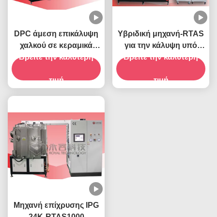
DPC άμεση επικάλυψη
Υβριδική μηχανή-RTAS
χαλκού σε κεραμικά
για την κάλυψη υπό
τσιπ- RTSP1200-DPC
Βρείτε την καλύτερη
Βρείτε την καλύτερη
κενό με PVD
τιμή
τιμή
Μηχανή επίχρυσης IPG
24K-RTAS1000