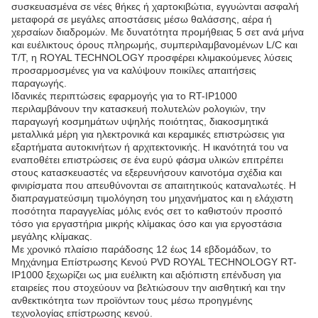
συσκευασμένα σε νέες θήκες ή χαρτοκιβώτια, εγγυώνται ασφαλή
μεταφορά σε μεγάλες αποστάσεις μέσω θαλάσσης, αέρα ή
χερσαίων διαδρομών. Με δυνατότητα προμήθειας 5 σετ ανά μήνα
και ευέλικτους όρους πληρωμής, συμπεριλαμβανομένων L/C και
T/T, η ROYAL TECHNOLOGY προσφέρει κλιμακούμενες λύσεις
προσαρμοσμένες για να καλύψουν ποικίλες απαιτήσεις
παραγωγής.
Ιδανικές περιπτώσεις εφαρμογής για το RT-IP1000
περιλαμβάνουν την κατασκευή πολυτελών ρολογιών, την
παραγωγή κοσμημάτων υψηλής ποιότητας, διακοσμητικά
μεταλλικά μέρη για ηλεκτρονικά και κεραμικές επιστρώσεις για
εξαρτήματα αυτοκινήτων ή αρχιτεκτονικής. Η ικανότητά του να
εναποθέτει επιστρώσεις σε ένα ευρύ φάσμα υλικών επιτρέπει
στους κατασκευαστές να εξερευνήσουν καινοτόμα σχέδια και
φινιρίσματα που απευθύνονται σε απαιτητικούς καταναλωτές. Η
διαπραγματεύσιμη τιμολόγηση του μηχανήματος και η ελάχιστη
ποσότητα παραγγελίας μόλις ενός σετ το καθιστούν προσιτό
τόσο για εργαστήρια μικρής κλίμακας όσο και για εργοστάσια
μεγάλης κλίμακας.
Με χρονικό πλαίσιο παράδοσης 12 έως 14 εβδομάδων, το
Μηχάνημα Επίστρωσης Κενού PVD ROYAL TECHNOLOGY RT-
IP1000 ξεχωρίζει ως μια ευέλικτη και αξιόπιστη επένδυση για
εταιρείες που στοχεύουν να βελτιώσουν την αισθητική και την
ανθεκτικότητα των προϊόντων τους μέσω προηγμένης
τεχνολογίας επίστρωσης κενού.