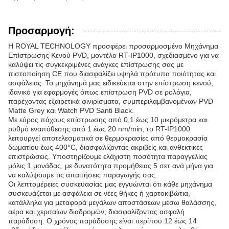
Προσαρμογή:
Η ROYAL TECHNOLOGY προσφέρει προσαρμοσμένο Μηχάνημα
Επίστρωσης Κενού PVD, μοντέλο RT-IP1000, σχεδιασμένο για να
καλύψει τις συγκεκριμένες ανάγκες επίστρωσης σας με
πιστοποίηση CE που διασφαλίζει υψηλά πρότυπα ποιότητας και
ασφάλειας. Το μηχάνημά μας ειδικεύεται στην επίστρωση κενού,
ιδανικό για εφαρμογές όπως επίστρωση PVD σε ρολόγια,
παρέχοντας εξαιρετικά φινιρίσματα, συμπεριλαμβανομένων PVD
Matte Grey και Watch PVD Santi Black.
Με εύρος πάχους επίστρωσης από 0,1 έως 10 μικρόμετρα και
ρυθμό εναπόθεσης από 1 έως 20 nm/min, το RT-IP1000
λειτουργεί αποτελεσματικά σε θερμοκρασίες από θερμοκρασία
δωματίου έως 400°C, διασφαλίζοντας ακριβείς και ανθεκτικές
επιστρώσεις. Υποστηρίζουμε ελάχιστη ποσότητα παραγγελίας
μόλις 1 μονάδας, με δυνατότητα προμήθειας 5 σετ ανά μήνα για
να καλύψουμε τις απαιτήσεις παραγωγής σας.
Οι λεπτομέρειες συσκευασίας μας εγγυώνται ότι κάθε μηχάνημα
συσκευάζεται με ασφάλεια σε νέες θήκες ή χαρτοκιβώτια,
κατάλληλα για μεταφορά μεγάλων αποστάσεων μέσω θαλάσσης,
αέρα και χερσαίων διαδρομών, διασφαλίζοντας ασφαλή
παράδοση. Ο χρόνος παράδοσης είναι περίπου 12 έως 14