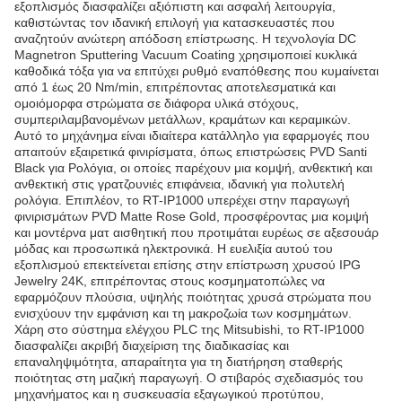
εξοπλισμός διασφαλίζει αξιόπιστη και ασφαλή λειτουργία,
καθιστώντας τον ιδανική επιλογή για κατασκευαστές που
αναζητούν ανώτερη απόδοση επίστρωσης. Η τεχνολογία DC
Magnetron Sputtering Vacuum Coating χρησιμοποιεί κυκλικά
καθοδικά τόξα για να επιτύχει ρυθμό εναπόθεσης που κυμαίνεται
από 1 έως 20 Nm/min, επιτρέποντας αποτελεσματικά και
ομοιόμορφα στρώματα σε διάφορα υλικά στόχους,
συμπεριλαμβανομένων μετάλλων, κραμάτων και κεραμικών.
Αυτό το μηχάνημα είναι ιδιαίτερα κατάλληλο για εφαρμογές που
απαιτούν εξαιρετικά φινιρίσματα, όπως επιστρώσεις PVD Santi
Black για Ρολόγια, οι οποίες παρέχουν μια κομψή, ανθεκτική και
ανθεκτική στις γρατζουνιές επιφάνεια, ιδανική για πολυτελή
ρολόγια. Επιπλέον, το RT-IP1000 υπερέχει στην παραγωγή
φινιρισμάτων PVD Matte Rose Gold, προσφέροντας μια κομψή
και μοντέρνα ματ αισθητική που προτιμάται ευρέως σε αξεσουάρ
μόδας και προσωπικά ηλεκτρονικά. Η ευελιξία αυτού του
εξοπλισμού επεκτείνεται επίσης στην επίστρωση χρυσού IPG
Jewelry 24K, επιτρέποντας στους κοσμηματοπώλες να
εφαρμόζουν πλούσια, υψηλής ποιότητας χρυσά στρώματα που
ενισχύουν την εμφάνιση και τη μακροζωία των κοσμημάτων.
Χάρη στο σύστημα ελέγχου PLC της Mitsubishi, το RT-IP1000
διασφαλίζει ακριβή διαχείριση της διαδικασίας και
επαναληψιμότητα, απαραίτητα για τη διατήρηση σταθερής
ποιότητας στη μαζική παραγωγή. Ο στιβαρός σχεδιασμός του
μηχανήματος και η συσκευασία εξαγωγικού προτύπου,