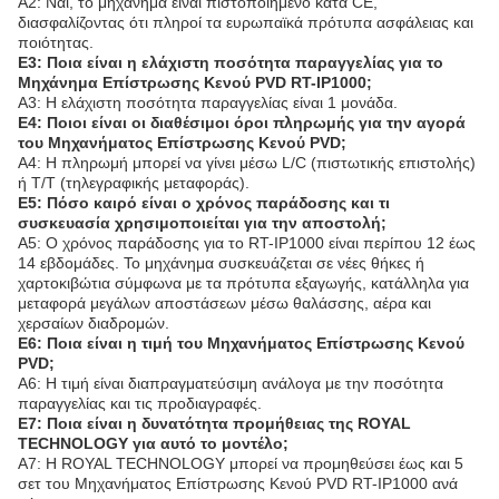
Α2: Ναι, το μηχάνημα είναι πιστοποιημένο κατά CE,
διασφαλίζοντας ότι πληροί τα ευρωπαϊκά πρότυπα ασφάλειας και
ποιότητας.
Ε3: Ποια είναι η ελάχιστη ποσότητα παραγγελίας για το
Μηχάνημα Επίστρωσης Κενού PVD RT-IP1000;
Α3: Η ελάχιστη ποσότητα παραγγελίας είναι 1 μονάδα.
Ε4: Ποιοι είναι οι διαθέσιμοι όροι πληρωμής για την αγορά
του Μηχανήματος Επίστρωσης Κενού PVD;
Α4: Η πληρωμή μπορεί να γίνει μέσω L/C (πιστωτικής επιστολής)
ή T/T (τηλεγραφικής μεταφοράς).
Ε5: Πόσο καιρό είναι ο χρόνος παράδοσης και τι
συσκευασία χρησιμοποιείται για την αποστολή;
Α5: Ο χρόνος παράδοσης για το RT-IP1000 είναι περίπου 12 έως
14 εβδομάδες. Το μηχάνημα συσκευάζεται σε νέες θήκες ή
χαρτοκιβώτια σύμφωνα με τα πρότυπα εξαγωγής, κατάλληλα για
μεταφορά μεγάλων αποστάσεων μέσω θαλάσσης, αέρα και
χερσαίων διαδρομών.
Ε6: Ποια είναι η τιμή του Μηχανήματος Επίστρωσης Κενού
PVD;
Α6: Η τιμή είναι διαπραγματεύσιμη ανάλογα με την ποσότητα
παραγγελίας και τις προδιαγραφές.
Ε7: Ποια είναι η δυνατότητα προμήθειας της ROYAL
TECHNOLOGY για αυτό το μοντέλο;
Α7: Η ROYAL TECHNOLOGY μπορεί να προμηθεύσει έως και 5
σετ του Μηχανήματος Επίστρωσης Κενού PVD RT-IP1000 ανά