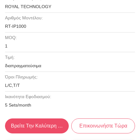
ROYAL TECHNOLOGY
Αριθμός Μοντέλου:
RT-IP1000
MOQ:
1
Τιμή:
διαπραγματεύσιμα
Όροι Πληρωμής:
L/C,T/T
Ικανότητα Εφοδιασμού:
5 Sets/month
Βρείτε Την Καλύτερη Τιμή
Επικοινωνήστε Τώρα