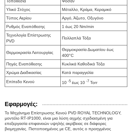
Τοποθεσία
Φοσάν
Υλικό Στόχος
Μέταλλο, Κράμα, Κεραμικό
Τύπος Αερίου
Αργό, Άζωτο, Οξυγόνο
Ρυθμός Εναπόθεσης
1 έως 20 Nm/min
Τεχνολογία Επίστρωσης
Πολλαπλά Τόξα
PVD
Θερμοκρασία Δωματίου έως
Θερμοκρασία Λειτουργίας
400°C
Πηγές Εναπόθεσης
Κυκλικά Καθοδικά Τόξα
Χρώμα Διαδικασίας
Κατά παραγγελία
-5
-7
Επίπεδο Κενού
10
έως 10
Torr
Εφαρμογές:
Το Μηχάνημα Επίστρωσης Κενού PVD ROYAL TECHNOLOGY,
μοντέλο RT-IP1000, είναι μια λύση αιχμής σχεδιασμένη για
επεξεργασία επιφανειών υψηλής ακρίβειας σε διάφορες
βιομηχανίες. Πιστοποιημένος με CE, αυτός ο προηγμένος