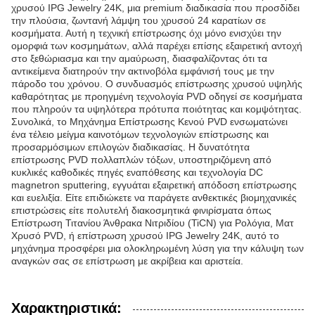
χρυσού IPG Jewelry 24K, μια premium διαδικασία που προσδίδει
την πλούσια, ζωντανή λάμψη του χρυσού 24 καρατίων σε
κοσμήματα. Αυτή η τεχνική επίστρωσης όχι μόνο ενισχύει την
ομορφιά των κοσμημάτων, αλλά παρέχει επίσης εξαιρετική αντοχή
στο ξεθώριασμα και την αμαύρωση, διασφαλίζοντας ότι τα
αντικείμενα διατηρούν την ακτινοβόλα εμφάνισή τους με την
πάροδο του χρόνου. Ο συνδυασμός επίστρωσης χρυσού υψηλής
καθαρότητας με προηγμένη τεχνολογία PVD οδηγεί σε κοσμήματα
που πληρούν τα υψηλότερα πρότυπα ποιότητας και κομψότητας.
Συνολικά, το Μηχάνημα Επίστρωσης Κενού PVD ενσωματώνει
ένα τέλειο μείγμα καινοτόμων τεχνολογιών επίστρωσης και
προσαρμόσιμων επιλογών διαδικασίας. Η δυνατότητα
επίστρωσης PVD πολλαπλών τόξων, υποστηριζόμενη από
κυκλικές καθοδικές πηγές εναπόθεσης και τεχνολογία DC
magnetron sputtering, εγγυάται εξαιρετική απόδοση επίστρωσης
και ευελιξία. Είτε επιδιώκετε να παράγετε ανθεκτικές βιομηχανικές
επιστρώσεις είτε πολυτελή διακοσμητικά φινιρίσματα όπως
Επίστρωση Τιτανίου Άνθρακα Νιτριδίου (TiCN) για Ρολόγια, Ματ
Χρυσό PVD, ή επίστρωση χρυσού IPG Jewelry 24K, αυτό το
μηχάνημα προσφέρει μια ολοκληρωμένη λύση για την κάλυψη των
αναγκών σας σε επίστρωση με ακρίβεια και αριστεία.
Χαρακτηριστικά: