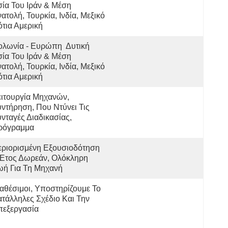
ία Του Ιράν & Μέση 
ατολή, Τουρκία, Ινδία, Μεξικό 
τια Αμερική
λωνία - Ευρώπη  Δυτική 
ία Του Ιράν & Μέση 
ατολή, Τουρκία, Ινδία, Μεξικό 
τια Αμερική
ιτουργία Μηχανών, 
ντήρηση, Που Ντύνει Τις 
νταγές Διαδικασίας, 
ρόγραμμα
ριορισμένη Εξουσιοδότηση 
Έτος Δωρεάν, Ολόκληρη 
ωή Για Τη Μηχανή
αθέσιμοι, Υποστηρίζουμε Το 
τάλληλες Σχέδιο Και Την 
πεξεργασία