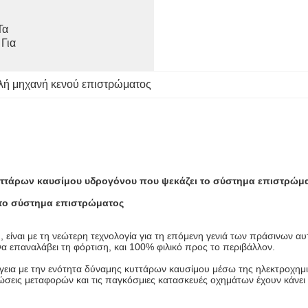
α 
Για 
λή μηχανή κενού επιστρώματος
υττάρων καυσίμου υδρογόνου που ψεκάζει το σύστημα επιστρώμ
το σύστημα επιστρώματος
είναι με τη νεώτερη τεχνολογία για τη επόμενη γενιά των πράσινων αυ
α επαναλάβει τη φόρτιση, και 100% φιλικό προς το περιβάλλον.
έργεια με την ενότητα δύναμης κυττάρων καυσίμου μέσω της ηλεκτροχημ
ώσεις μεταφορών και τις παγκόσμιες κατασκευές οχημάτων έχουν κάνει τ