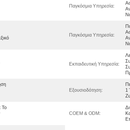
Ασ
Παγκόσμια Υπηρεσία:
Αν
Νό
 
Πο
Ασ
Παγκόσμια Υπηρεσία:
ξικό 
Αν
Νό
Λε
 
Συ
Εκπαιδευτική Υπηρεσία:
Συ
Π
ση 
Πε
Εξουσιοδότηση:
1 
Ζ
 Το 
Δι
 
COEM & ODM:
Κα
Ε