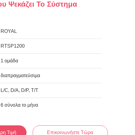
υ Ψεκάζει Το Σύστημα
ROYAL
RTSP1200
1 ομάδα
διαπραγματεύσιμα
L/C, D/A, D/P, T/T
6 σύνολα το μήνα
ερη Τιμή
Επικοινωνήστε Τώρα