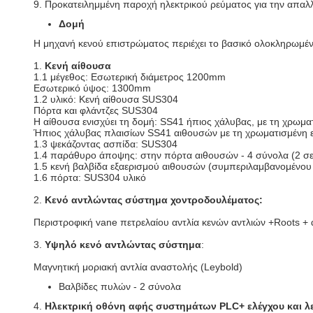
9. Προκατειλημμένη παροχή ηλεκτρικού ρεύματος για την απα
Δομή
Η μηχανή κενού επιστρώματος περιέχει το βασικό ολοκληρωμέ
1.
Κενή αίθουσα
1.1 μέγεθος: Εσωτερική διάμετρος 1200mm
Εσωτερικό ύψος: 1300mm
1.2 υλικό: Κενή αίθουσα SUS304
Πόρτα και φλάντζες SUS304
Η αίθουσα ενισχύει τη δομή: SS41 ήπιος χάλυβας, με τη χρωμα
Ήπιος χάλυβας πλαισίων SS41 αιθουσών με τη χρωματισμένη ε
1.3 ψεκάζοντας ασπίδα: SUS304
1.4 παράθυρο άποψης: στην πόρτα αιθουσών - 4 σύνολα (2 σε
1.5 κενή βαλβίδα εξαερισμού αιθουσών (συμπεριλαμβανομένου
1.6 πόρτα: SUS304 υλικό
2.
Κενό αντλώντας σύστημα χοντροδουλέματος:
Περιστροφική vane πετρελαίου αντλία κενών αντλιών +Roots + 
3.
Υψηλό κενό αντλώντας σύστημα
:
Μαγνητική μοριακή αντλία αναστολής (Leybold)
Βαλβίδες πυλών - 2 σύνολα
4.
Ηλεκτρική οθόνη αφής συστημάτων PLC+ ελέγχου και λε