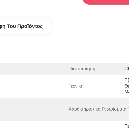
φή Του Προϊόντος
Πιστοποίηση:
CE
P
Τεχνική:
Θι
M
Χαρακτηριστικά Γνωρίσματα Τ
Πο