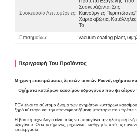
Πρότυπα Εξαγωγής, Που 
Συσκευάζονται Στις 
Συσκευασία Λεπτομέρειες:
Καινούργιες Περιπτώσεις/τ
Χαρτοκιβώτια, Κατάλληλες 
Το 
Επισημαίνω:
vacuum coating plant
, 
υψη
Περιγραφή Του Προϊόντος
Μηχανή επιστρώματος λεπτών ταινιών Pecvd, οχήματα κ
Οχήματα κυττάρων καυσίμου υδρογόνου που ψεκάζουν 
FCV είναι το σύντομο όνομα των οχημάτων κυττάρων καυσίμου, 
ξηρό κύτταρο και την επαναφορτιζόμενη μπαταρία που πρέπει ν
Η βασική τεχνολογία είναι πώς να παραγάγει την ηλεκτρική εν
οξυγόνου. Οι επιστήμονες, μηχανικοί, καθηγητές από τις οργαν
επεξεργασία.