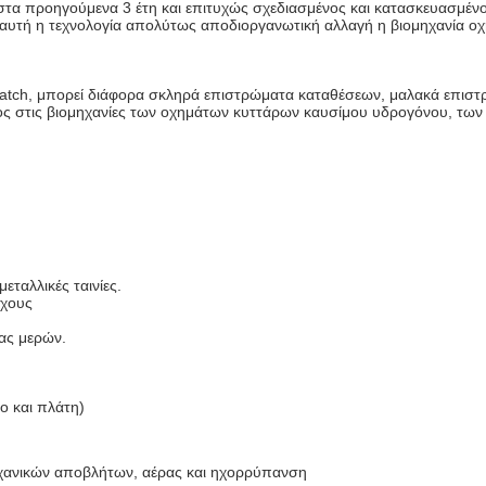
ες στα προηγούμενα 3 έτη και επιτυχώς σχεδιασμένος και κατασκευασμέ
αυτή η τεχνολογία απολύτως αποδιοργανωτική αλλαγή η βιομηχανία ο
ch, μπορεί διάφορα σκληρά επιστρώματα καταθέσεων, μαλακά επιστρώμ
ς στις βιομηχανίες των οχημάτων κυττάρων καυσίμου υδρογόνου, των 
εταλλικές ταινίες.
άχους
ας μερών.
ο και πλάτη)
ηχανικών αποβλήτων, αέρας και ηχορρύπανση