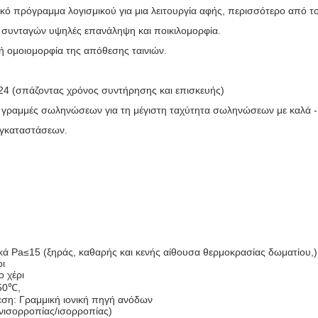
ικό πρόγραμμα λογισμικού για μια λειτουργία αφής, περισσότερο από
α συνταγών υψηλές επανάληψη και ποικιλομορφία.
ή ομοιομορφία της απόθεσης ταινιών.
 24 (σπάζοντας χρόνος συντήρησης και επισκευής)
ς γραμμές σωληνώσεων για τη μέγιστη ταχύτητα σωληνώσεων με καλά 
εγκαταστάσεων.
κά Pa≤15 (ξηράς, καθαρής και κενής αίθουσα θερμοκρασίας δωματίου,)
οι
ο χέρι
450℃,
ση: Γραμμική ιονική πηγή ανόδων
ανισορροπίας/ισορροπίας)