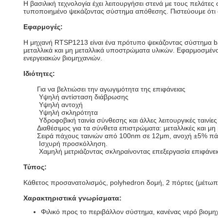
Η βασιλική τεχνολογία έχει λειτουργήσει στενά με τους πελάτ
τυποποιημένο ψεκάζοντας σύστημα απόθεσης. Πιστεύουμε ότι 
Εφαρμογές:
Η μηχανή RTSP1213 είναι ένα πρότυπο ψεκάζοντας σύστημα bat
μεταλλικά και μη μεταλλικά υποστρώματα υλικών. Εφαρμοσμένο
ενεργειακών βιομηχανιών.
Ιδιότητες:
Για να βελτιώσει την αγωγιμότητα της επιφάνειας
Υψηλή αντίσταση διάβρωσης
Υψηλή αντοχή
Υψηλή σκληρότητα
Υδροφοβική ταινία σύνθεσης και άλλες λειτουργικές ταινίες
Διαθέσιμος για τα σύνθετα επιστρώματα: μεταλλικές και μη μ
Σειρά πάχους ταινιών από 100nm σε 12μm, ανοχή ±5% π
Ισχυρή προσκόλληση.
Χαμηλή μετριάζοντας σκληραίνοντας επεξεργασία επιφάνει
Τύπος:
Κάθετος προσανατολισμός, polyhedron δομή, 2 πόρτες (μέτωπ
Χαρακτηριστικά γνωρίσματα:
Φιλικό προς το περιβάλλον σύστημα, κανένας νερό βιομ