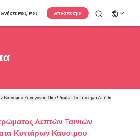
νωνήστε Μαζί Μας
Απόσπασμα
τα
ν Καυσίμου Υδρογόνου Που Ψεκάζει Το Σύστημα Απόθεσης
ρώματος Λεπτών Ταινιών
ατα Κυττάρων Καυσίμου