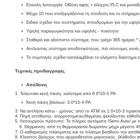
Εύκολη λειτουργία: Οθόνη αφής + έλεγχος PLC και μοναδ
Μέχρι 10 που επεξεργάζονται τη σύνδεση και το στήριγμ
Ειδικό σχέδιο του συστήματος ιπποδρομίων για την υψηλ
Υψηλή παραγωγικότητα και υψηλός - ποιότητα
Σταθερό και αξιόπιστο σύστημα, που τρέχει 365 ημέρες *
Αντλώντας σύστημα αποδοτικότητας: πιό σύντομες κενέ
Το συμπαγές σχέδιο καταλαμβάνει το ελάχιστο διάστημα 
Τεχνικές προδιαγραφές
Απόδοση
1. Τελευταία κενή πίεση: καλύτερα από 8.0*10-5 PA
Κενή πίεση βάσεων: 3.0*10-4 PA
3. Να αντλήσει κάτω - χρόνος: από το ATM σε 1.0×10-3 πρακτι
4. Πηγή απόθεσης: ισορροπημένες/θιγμένες ψεκάζοντας κάθοδ
5. Λειτουργούν πρότυπο: Το πλήρες αυτόματα /Semi-Auto/ με τ
6. Θέρμανση: από τη θερμοκρασία δωματίου μέχρι μέγιστο 
7. Ο καθαρισμός πλάσματος και το πλάσμα βοηθούν την απόθε
8. Κλειστός βρόγχος που αρχειοθετείται μαγνητικός. (Κάθοδοι 