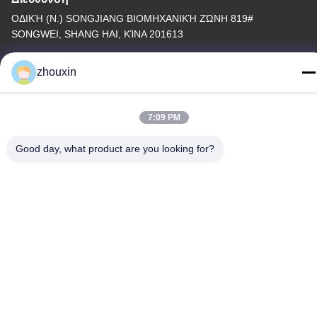
ΟΔΙΚΉ (Ν.) SONGJIANG ΒΙΟΜΗΧΑΝΙΚΉ ΖΏΝΗ 819#
SONGWEI, SHANG HAI, ΚΊΝΑ 201613
Τηλεφώνημα
zhouxin
86-21-37635838
7:09 PM
Good day, what product are you looking for?
Πολιτική απορρήτου
|
Sitemap
Κίνα Καλή ποιότητα Μηχανή κενού επιστρώματος PVD
Προμηθευτής. -2026 SHANGHAI ROYAL TECHNOLOGY INC.
Όλα τα δικαιώματα διατηρούνται.