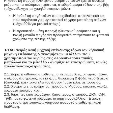
Η καθοδική παροχή ηλεκτρικού ρεύματος τόξων έχει το συνεχές
ρεύμα και τα παλόμενα πρότυπα, σταθερό ρεύμα τόξων ο ακριβής
τρέχων έλεγχος με χαμηλό υπερανυψώνει.
Η καθοδική πηγή τόξων που σχεδιάζεται αποκλειστικά και
που παράγεται για μεγιστοποιεί τη χρησιμοποίηση στόχων
(μέχρι 90% για μερικοί στόχοι)
Η προκατειλημμένη παροχή ηλεκτρικού ρεύματος και η
ιονική μονάδα πηγής για προαιρετικό επιτρέπουν τα φωτεινά
χρώματα της τελικής λήξης.
RTAC σειράς κενή μηχανή επένδυσης τόξων ιονική/ιονική
μηχανή επένδυσης διακοσμήσεων μετάλλων που
χρησιμοποιείται κυρίως στις depositvarious ταινίες
μετάλλων και το μέταλλο - αναμίξτε τα επιστρώματα, ταινίες
πολλαπλάσιος-στρώματος.
2.1. Δομή: η αίθουσα απόθεσης, οι κενές αντλίες, οι πηγές τόξων,
ο άξονας & ο γρύλος, jigs κτίζουν, θέρμανση & ψύξη, νερό & αέριο
(διανομή), ηλεκτρικοί έλεγχος & συστήματα κ.λπ. λειτουργίας.
2.2. Χρώματα επιστρώματος: χρυσός, ο Μαύρος, καφετιά, γκρίζα,
χρώματα χρωμίου κ.λπ.
2.3. Ιδιότητες επιστρωμάτων: Κασσίτερος, σπασμός, ZRN, CrN,
TiAlN, με τα φωτεινά χρώματα, ισχυρή προσκόλληση & άριστη
προστασία γρατσουνιών, γρήγορο ποσοστό απόθεσης, καλή
διάθλαση.