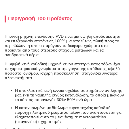
Περιγραφή Του Προϊόντος
Η ιονική μηχανή επένδυσης PVD είναι μια υψηλή αποδοτικότητα
και επεξεργασία επιφάνειας 100% μια απολύτως φιλική προς το
περιβάλλον, η οποία παράγουν τα διάφορα χρώματα στα
προϊόντα από τους στερεούς στόχους μετάλλων και τα
αντιδραστικά αέρια.
Η υψηλή κενή καθοδική μηχανή κενού επιστρώματος τόξων έχει
τα χαρακτηριστικά γνωρίσματα της γρήγορης απόθεσης, υψηλό
ποσοστό ιονισμού, ισχυρή προσκόλληση, σταγονίδια λιγότερα
πλεονεκτήματα.
Η αποκλειστικά κενή έννοια σχεδίου συστημάτων άντλησής
μας έχει τη χαμηλής ισχύος κατανάλωση, τα οποία μειώνουν
το κόστος παραγωγής 30%~50% ανά ώρα.
Η κατοχυρωμένη με δίπλωμα ευρεσιτεχνίας καθοδική
παροχή ηλεκτρικού ρεύματος τόξων που αναπτύσσεται για
ελαχιστοποιεί αυτό το μειονέκτημα: macroparticles
(σταγονίδια) σχηματισμός.