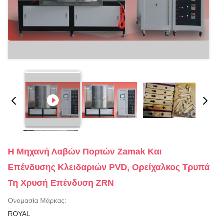
Η Μηχανή Λαβών Πορτών Zamak Και
Επένδυσης Κλειδαριών PVD, Ορείχαλκος Τρυπά
Τη Χρυσή Επένδυση ZRN
Ονομασία Μάρκας:
ROYAL