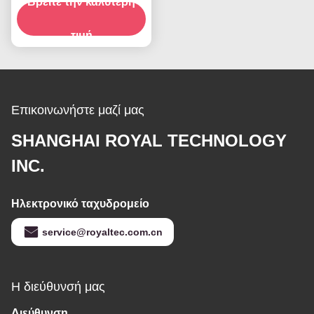
Βρείτε την καλύτερη
PECVD για
αντανακλαστήρες
φωτισμού αυτοκινήτων
τιμή
Επικοινωνήστε μαζί μας
SHANGHAI ROYAL TECHNOLOGY
INC.
Ηλεκτρονικό ταχυδρομείο
service@royaltec.com.cn
Η διεύθυνσή μας
Διεύθυνση