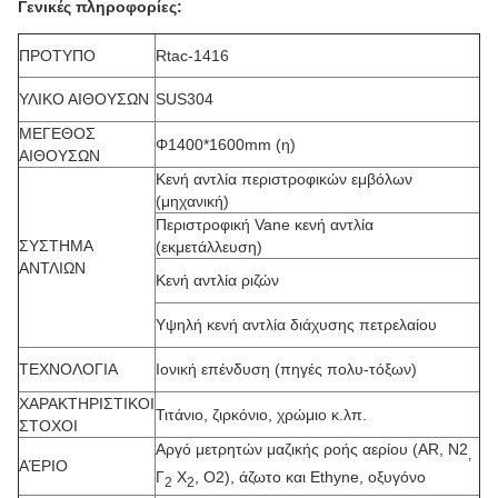
Γενικές πληροφορίες:
ΠΡΟΤΥΠΟ
Rtac-1416
ΥΛΙΚΟ ΑΙΘΟΥΣΩΝ
SUS304
ΜΕΓΕΘΟΣ
Φ1400*1600mm (η)
ΑΙΘΟΥΣΩΝ
Κενή αντλία περιστροφικών εμβόλων
(μηχανική)
Περιστροφική Vane κενή αντλία
ΣΥΣΤΗΜΑ
(εκμετάλλευση)
ΑΝΤΛΙΩΝ
Κενή αντλία ριζών
Υψηλή κενή αντλία διάχυσης πετρελαίου
ΤΕΧΝΟΛΟΓΙΑ
Ιονική επένδυση (πηγές πολυ-τόξων)
ΧΑΡΑΚΤΗΡΙΣΤΙΚΟΙ
Τιτάνιο, ζιρκόνιο, χρώμιο κ.λπ.
ΣΤΟΧΟΙ
Αργό μετρητών μαζικής ροής αερίου (AR, Ν2
,
ΑΈΡΙΟ
Γ
Χ
, Ο2), άζωτο και Ethyne, οξυγόνο
2
2