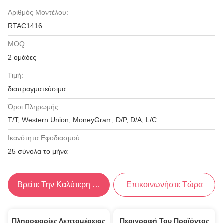
Αριθμός Μοντέλου:
RTAC1416
MOQ:
2 ομάδες
Τιμή:
διαπραγματεύσιμα
Όροι Πληρωμής:
T/T, Western Union, MoneyGram, D/P, D/A, L/C
Ικανότητα Εφοδιασμού:
25 σύνολα το μήνα
Βρείτε Την Καλύτερη Τιμή
Επικοινωνήστε Τώρα
Πληροφορίες Λεπτομέρειας
Περιγραφή Του Προϊόντος