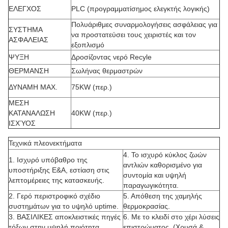
ΕΛΕΓΧΟΣ
PLC (προγραμματίσημος ελεγκτής λογικής)
Πολυάριθμες συναρμολογήσεις ασφάλειας για
ΣΥΣΤΗΜΑ
να προστατεύσει τους χειριστές και τον
ΑΣΦΑΛΕΙΑΣ
εξοπλισμό
ΨΥΞΗ
Δροσίζοντας νερό Recyle
ΘΕΡΜΑΝΣΗ
Σωλήνας θερμαστρών
ΔΥΝΑΜΗ MAX.
75KW (περ.)
ΜΕΣΗ
ΚΑΤΑΝΑΛΩΣΗ
40KW (περ.)
ΙΣΧΎΟΣ
Τεχνικά πλεονεκτήματα
4. Το ισχυρό κύκλος ζωών
1. Ισχυρό υπόβαθρο της
αντλιών καθορισμένο για
υποστήριξης Ε&Α, εστίαση στις
συντομία και υψηλή
λεπτομέρειες της κατασκευής.
παραγωγικότητα.
2. Γερό περιστροφικό σχέδιο
5. Απόθεση της χαμηλής
συστημάτων για το υψηλό uptime.
θερμοκρασίας.
3. ΒΑΣΙΛΙΚΕΣ αποκλειστικές πηγές
6. Με το κλειδί στο χέρι λύσεις
τόξων στην υψηλή ποιότητα
επιστρώματος. (Χρυσά &