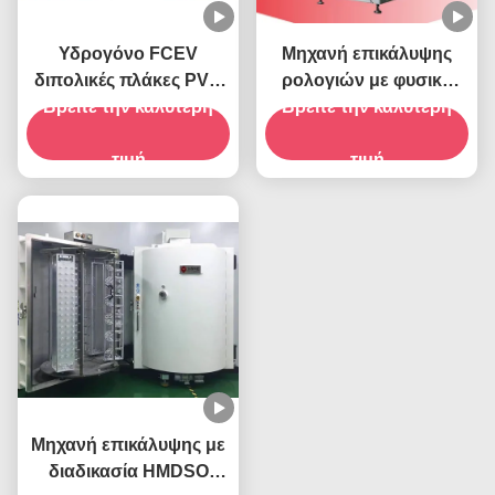
Υδρογόνο FCEV
Μηχανή επικάλυψης
διπολικές πλάκες PVD
ρολογιών με φυσική
Βρείτε την καλύτερη
χρυσό ψεκασμού
Βρείτε την καλύτερη
αποσύνθεση ατμών
μηχανή επίστρωσης
(PVD)
τιμή
τιμή
Μηχανή επικάλυψης με
διαδικασία HMDSO