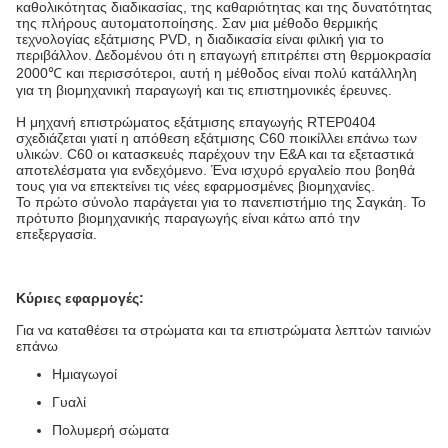
καθολικότητας διαδικασίας, της καθαριότητας και της δυνατότητας
της πλήρους αυτοματοποίησης. Σαν μια μέθοδο θερμικής
τεχνολογίας εξάτμισης PVD, η διαδικασία είναι φιλική για το
περιβάλλον. Δεδομένου ότι η επαγωγή επιτρέπει στη θερμοκρασία
2000℃ και περισσότεροι, αυτή η μέθοδος είναι πολύ κατάλληλη
για τη βιομηχανική παραγωγή και τις επιστημονικές έρευνες.
Η μηχανή επιστρώματος εξάτμισης επαγωγής RTEP0404
σχεδιάζεται γιατί η απόθεση εξάτμισης C60 ποικίλλει επάνω των
υλικών. C60 οι κατασκευές παρέχουν την Ε&Α και τα εξεταστικά
αποτελέσματα για ενδεχόμενο. Ένα ισχυρό εργαλείο που βοηθά
τους για να επεκτείνει τις νέες εφαρμοσμένες βιομηχανίες.
Το πρώτο σύνολο παράγεται για το πανεπιστήμιο της Σαγκάη. Το
πρότυπο βιομηχανικής παραγωγής είναι κάτω από την
επεξεργασία.
Κύριες εφαρμογές:
Για να καταθέσει τα στρώματα και τα επιστρώματα λεπτών ταινιών
επάνω
Ημιαγωγοί
Γυαλί
Πολυμερή σώματα