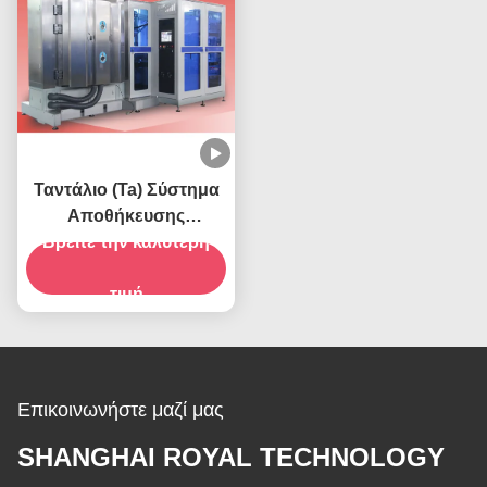
Ταντάλιο (Ta) Σύστημα
Αποθήκευσης
Μαγνητοστρώματος
Βρείτε την καλύτερη
Τάχνης-RTSP1000
τιμή
Επικοινωνήστε μαζί μας
SHANGHAI ROYAL TECHNOLOGY