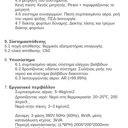
4.5 μέτρηση του συστήματος
Κενή πίεση: Κενός μετρητής: Pirani + περιφράζοντας το
μετρητή
4.6 σύστημα συναγερμών: Πίεση συμπιεσμένου αέρα, ροή
του νερού ψύξης, ΠΣΔ-λειτουργία
4.7 δείκτης φορτίων δύναμης: Δείκτης τάσης και τρέχων
δείκτης φορτίων
5. Σύστημααπόθεσης
5.1 πηγή απόθεσης: θερμικός εξατμιστήρας επαγωγής
5.2 υλικό απόθεσης: C60
6.
Υποσύστημα
6.1 συμπιεσμένο αέρας σύστημα ελέγχου βαλβίδων
6.2 δροσίζοντας υδάτινο σύστημα: Σωλήνας ροής του
νερού και σύστημα βαλβίδων διακοπτών
6.3 λειτουργώντας αέριο: AR (>99.99%)
7.
Εργασιακό περιβάλλον
Συμπιεσμένος αέρας: 5~8kg/cm2
Δροσίζοντας νερό: Νερό-στη θερμοκρασία: 20~25℃, 200
λίτρο/λ.,
Νερό-στην πίεση: 2~3 kg/cm2,
Δύναμη: 3 φάση 380V 50Hz (60Hz), 8kVA, μέση
κατανάλωση ισχύος: 3kVA
Περιοχή εγκατάστασης: (L*W*H) 2000*200*2000mm