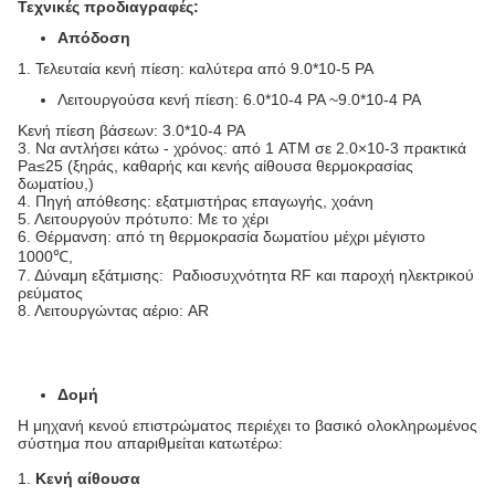
Τεχνικές προδιαγραφές:
Απόδοση
1. Τελευταία κενή πίεση: καλύτερα από 9.0*10-5 PA
Λειτουργούσα κενή πίεση: 6.0*10-4 PA ~9.0*10-4 PA
Κενή πίεση βάσεων: 3.0*10-4 PA
3. Να αντλήσει κάτω - χρόνος: από 1 ATM σε 2.0×10-3 πρακτικά
Pa≤25 (ξηράς, καθαρής και κενής αίθουσα θερμοκρασίας
δωματίου,)
4. Πηγή απόθεσης: εξατμιστήρας επαγωγής, χοάνη
5. Λειτουργούν πρότυπο: Με το χέρι
6. Θέρμανση: από τη θερμοκρασία δωματίου μέχρι μέγιστο
1000℃,
7. Δύναμη εξάτμισης: Ραδιοσυχνότητα RF και παροχή ηλεκτρικού
ρεύματος
8. Λειτουργώντας αέριο: AR
Δομή
Η μηχανή κενού επιστρώματος περιέχει το βασικό ολοκληρωμένος
σύστημα που απαριθμείται κατωτέρω:
1.
Κενή αίθουσα