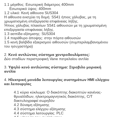
1.1 μέγεθος: Εσωτερική διάμετρος 400mm
Εσωτερικό ύψος: 400mm
1.2 υλικό: Κενή αίθουσα SUS304
Η αίθουσα ενισχύει τη δομή: SS41 ήπιος χάλυβας, με τη
χρωματισμένη επεξεργασία επιφάνειας λήξης.
Ήπιος χάλυβας πλαισίων SS41 αιθουσών με τη χρωματισμένη
επεξεργασία επιφάνειας λήξης.
1.3 ασπίδα εξάτμισης: SUS304
1.4 παράθυρο άποψης: στην πόρτα αιθουσών
1.5 κενή βαλβίδα εξαερισμού αιθουσών (συμπεριλαμβανομένου
του ησυχαστήρα)
2.
Κενό αντλώντας σύστημα χοντροδουλέματος:
Δύο σταδίων περιστροφική Vane πετρελαίου αντλία
3.
Υψηλό κενό αντλώντας σύστημα: Στροβιλο μοριακή
αντλία
4.
Ηλεκτρική μονάδα λειτουργίας συστημάτων HMI ελέγχου
και λειτουργίας
4.1 κύριο κύκλωμα: Ο διακόπτης διακοπτών κανένας-
θρυαλλίδων, ηλεκτρομαγνητικός διακόπτης, C/T
δακτυλογραφεί σωρηδόν
4.2 δύναμη εξάτμισης
4.3 σύστημα ελέγχου εξάτμισης
4.4 σύστημα λειτουργίας: PLC