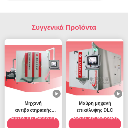
Συγγενικά Προϊόντα
Μηχανή
Μαύρη μηχανή
αντιβακτηριακής
επικάλυψης DLC
Βρείτε την καλύτερη
επικάλυψης PVD-
Βρείτε την καλύτερη
RT1400-AntiBac