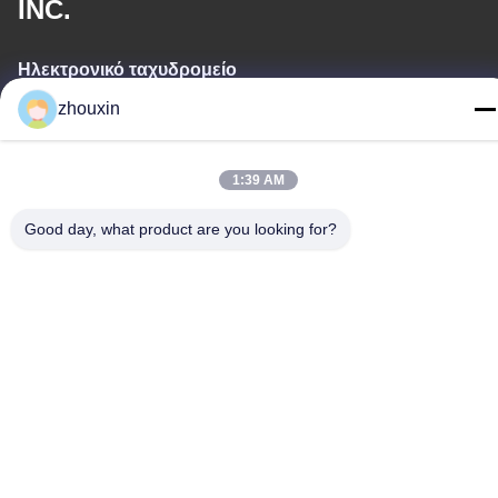
INC.
Ηλεκτρονικό ταχυδρομείο
zhouxin
service@royaltec.com.cn
1:39 AM
Η διεύθυνσή μας
Good day, what product are you looking for?
Διεύθυνση
ΟΔΙΚΉ (Ν.) SONGJIANG ΒΙΟΜΗΧΑΝΙΚΉ ΖΏΝΗ 819#
SONGWEI, SHANG HAI, ΚΊΝΑ 201613
Τηλεφώνημα
86-21-37635838