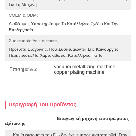
Για Τη Μηχανή
COEM & ODM:
Διαθέσιμοι, Υποστηρίζουμε Το Κατάλληλες Σχέδιο Και Την 
Επεξεργασία
Συσκευασία Λεπτομέρειες:
Πρότυπα Εξαγωγής, Που Συσκευάζονται Στις Καινούργιες 
Περιπτώσεις/τα Χαρτοκιβώτια, Κατάλληλες Για Το 
vacuum metallizing machine
, 
Επισημαίνω:
copper plating machine
Περιγραφή Του Προϊόντος
Επαγωγική μηχανή επιστρώματος
εξάτμισης
Καμία εφαρμογή του Γ
δεν έχει εμπορευματοποιηθεί. Στον