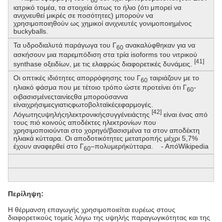
60
ιατρικό τομέα, τα στοιχεία όπως το ήλιο (ότι μπορεί να
ανιχνευθεί μικρές σε ποσότητες) μπορούν να
χρησιμοποιηθούν ως χημικοί ανιχνευτές γονιμοποιημένος
buckyballs.
Τα υδροδιαλυτά παράγωγα του Γ
ανακαλύφθηκαν για να
60
ασκήσουν μια παρεμπόδιση στα τρία isoforms του νιτρικού
[41]
synthase οξειδίων, με τις ελαφρώς διαφορετικές δυνάμεις.
Οι οπτικές ιδιότητες απορρόφησης του Γ
ταιριάζουν με το
60
ηλιακό φάσμα που με τέτοιο τρόπο ώστε προτείνει ότι Γ
-
60
οιβασισμένεςταινίεςθα μπορούσαννα
είναιχρήσιμεςγιατιςφωτοβολταϊκέςεφαρμογές.
[42]
Λόγωτηςυψηλήςηλεκτρονικήςσυγγένειάςτης
είναι ένας από
τους πιό κοινούς αποδέκτες ηλεκτρονίων που
χρησιμοποιούνται στο χορηγό/βασισμένα τα
στον
αποδέκτη
ηλιακά κύτταρα. Οι αποδοτικότητες μετατροπής μέχρι 5,7%
έχουν αναφερθεί στο Γ
–πολυμερήκύτταρα. - ΑπόWikipedia
60
Περίληψη:
Η θέρμανση επαγωγής χρησιμοποιείται ευρέως στους
διαφορετικούς τομείς λόγω της υψηλής παραγωγικότητας και της