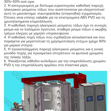
30%~50% ανά ώρα.
2. Η κατοχυρωμένη με δίπλωμα ευρεσιτεχνίας καθοδική παροχή
ηλεκτρικού ρεύματος τόξων που αναπτύσσεται για ελαχιστοποιεί
αυτό το μειονέκτημα: macroparticles (σταγονίδια) σχηματισμός.
Όποιος είναι επίσης valiable για τα επιστρώματα ABS PVD και τη
χρυσή/ασημένια επιμετάλλωση.
3. Η καθοδική παροχή ηλεκτρικού ρεύματος τόξων έχει το συνεχές
ρεύμα και τα παλόμενα πρότυπα, σταθερό ρεύμα τόξων ο ακριβής
τρέχων έλεγχος με χαμηλό υπερανυψώνει.
4. Η καθοδική πηγή τόξων που σχεδιάζεται αποκλειστικά και που
παράγεται για μεγιστοποιεί τη χρησιμοποίηση στόχων (μέχρι 90%
για μερικοί στόχοι)
5. Η προκατειλημμένη παροχή ηλεκτρικού ρεύματος και η ιονική
μονάδα πηγής για προαιρετικό επιτρέπουν τα φωτεινά χρώματα
της τελικής λήξης
6. Ψεκάζοντας κάθοδοι κυλίνδρων για την επιμετάλλωση χρωμίου
PVD ή την επιμετάλλωση αργιλίου στα πλαστικά μέρη.