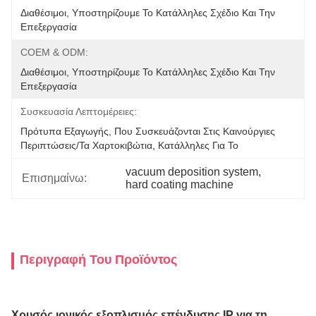
Διαθέσιμοι, Υποστηρίζουμε Το Κατάλληλες Σχέδιο Και Την 
Επεξεργασία
COEM & ODM:
Διαθέσιμοι, Υποστηρίζουμε Το Κατάλληλες Σχέδιο Και Την 
Επεξεργασία
Συσκευασία Λεπτομέρειες:
Πρότυπα Εξαγωγής, Που Συσκευάζονται Στις Καινούργιες 
Περιπτώσεις/τα Χαρτοκιβώτια, Κατάλληλες Για Το 
vacuum deposition system
, 
Επισημαίνω:
hard coating machine
Περιγραφή Του Προϊόντος
Χρυσός ιονικός εξοπλισμός επένδυσης IP για τη