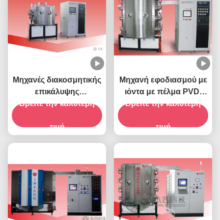
Μηχανές διακοσμητικής
Μηχανή εφοδιασμού με
επικάλυψης
ιόντα με πέλμα PVD-
Βρείτε την καλύτερη
πολλαπλών τόξων-
Βρείτε την καλύτερη
RTAC
RTAC
τιμή
τιμή