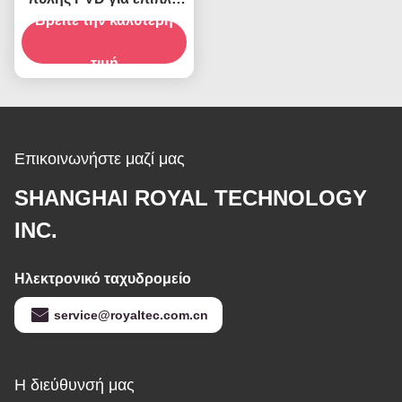
Βρείτε την καλύτερη
από ανοξείδωτο
χάλυβα
τιμή
Επικοινωνήστε μαζί μας
SHANGHAI ROYAL TECHNOLOGY
INC.
Ηλεκτρονικό ταχυδρομείο
service@royaltec.com.cn
Η διεύθυνσή μας