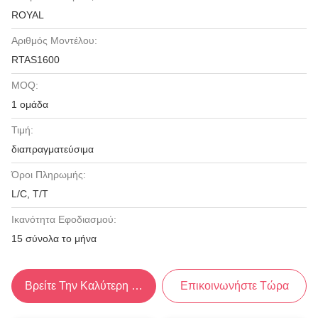
ROYAL
Αριθμός Μοντέλου:
RTAS1600
MOQ:
1 ομάδα
Τιμή:
διαπραγματεύσιμα
Όροι Πληρωμής:
L/C, T/T
Ικανότητα Εφοδιασμού:
15 σύνολα το μήνα
Βρείτε Την Καλύτερη Τιμή
Επικοινωνήστε Τώρα