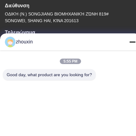
Διεύθυνση
ΟΔΙΚΉ (Ν.) SONGJIANG ΒΙΟΜΗΧΑΝΙΚΉ ΖΏΝΗ 819#
SONGWEI, SHANG HAI, ΚΊΝΑ 201613
Τηλεφώνημα
86-21-37635838
zhouxin
5:55 PM
Good day, what product are you looking for?
Πολιτική απορρήτου
|
Sitemap
Κίνα Καλή ποιότητα Μηχανή κενού επιστρώματος PVD
Προμηθευτής. -2026 SHANGHAI ROYAL TECHNOLOGY INC.
Όλα τα δικαιώματα διατηρούνται.