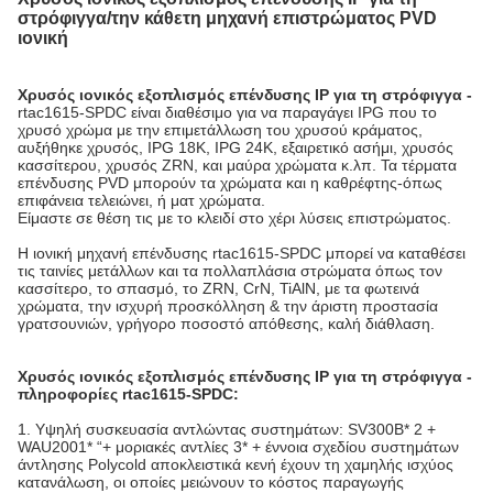
στρόφιγγα/την κάθετη μηχανή επιστρώματος PVD
ιονική
Χρυσός ιονικός εξοπλισμός επένδυσης IP για τη στρόφιγγα -
rtac1615-SPDC είναι διαθέσιμο για να παραγάγει IPG που το
χρυσό χρώμα με την επιμετάλλωση του χρυσού κράματος,
αυξήθηκε χρυσός, IPG 18K, IPG 24K, εξαιρετικό ασήμι, χρυσός
κασσίτερου, χρυσός ZRN, και μαύρα χρώματα κ.λπ. Τα τέρματα
επένδυσης PVD μπορούν τα χρώματα και η καθρέφτης-όπως
επιφάνεια τελειώνει, ή ματ χρώματα.
Είμαστε σε θέση τις με το κλειδί στο χέρι λύσεις επιστρώματος.
Η ιονική μηχανή επένδυσης rtac1615-SPDC μπορεί να καταθέσει
τις ταινίες μετάλλων και τα πολλαπλάσια στρώματα όπως τον
κασσίτερο, το σπασμό, το ZRN, CrN, TiAlN, με τα φωτεινά
χρώματα, την ισχυρή προσκόλληση & την άριστη προστασία
γρατσουνιών, γρήγορο ποσοστό απόθεσης, καλή διάθλαση.
Χρυσός ιονικός εξοπλισμός επένδυσης IP για τη στρόφιγγα -
πληροφορίες rtac1615-SPDC:
1. Υψηλή συσκευασία αντλώντας συστημάτων: SV300B* 2 +
WAU2001* “+ μοριακές αντλίες 3* + έννοια σχεδίου συστημάτων
άντλησης Polycold αποκλειστικά κενή έχουν τη χαμηλής ισχύος
κατανάλωση, οι οποίες μειώνουν το κόστος παραγωγής