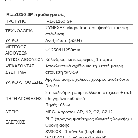
Rtac1250-SP προδιαγραφές
ΠΡΟΤΥΠΟ
Rtac1250-SP
ΣΥΝΕΧΕΣ Magnetron που ψεκάζει + ιονική
ΤΕΧΝΟΛΟΓΙΑ
επένδυση
ΥΛΙΚΟ
Ανοξείδωτο (S304)
ΜΕΓΕΘΟΣ
Φ1250*H1250mm
ΑΙΘΟΥΣΩΝ
ΤΥΠΟΣ ΑΙΘΟΥΣΩΝ
Κύλινδρος, κατακόρυφος, 1 πόρτα
ΨΕΚΑΖΟΝΤΑΣ
Αποκλειστικά σχέδιο για τη λεπτή μαύρη
ΣΥΣΤΗΜΑ
απόθεση ταινιών
Αργίλιο, ασήμι, χαλκός, χρώμιο, ανοξείδωτο,
ΥΛΙΚΟ ΑΠΟΘΕΣΗΣ
Νικέλιο
2 η κυλινδρική επιμετάλλωση στοχεύει + σε 8
ΠΗΓΗ ΑΠΟΘΕΣΗΣ
οδηγημένο καθοδικό
Πηγές τόξων
ΑΈΡΙΟ
MFC- 4 τρόποι, AR, Ν2, Ο2, C2H2
PLC (προγραμματίσημος ελεγκτής λογικής) +
ΕΛΕΓΧΟΣ
Οθόνη αφής
SV300B - 1 σύνολο (Leybold)