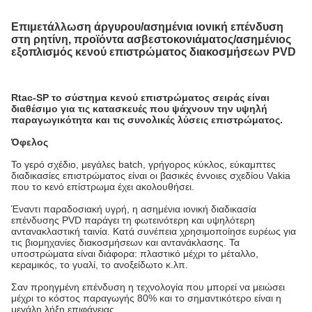
Επιμετάλλωση άργυρου/ασημένια ιονική επένδυση
στη ρητίνη, προϊόντα ασβεστοκονιάματος/ασημένιος
εξοπλισμός κενού επιστρώματος διακοσμήσεων PVD
Rtac-SP το σύστημα κενού επιστρώματος σειράς είναι
διαθέσιμο για τις κατασκευές που ψάχνουν την υψηλή
παραγωγικότητα και τις συνολικές λύσεις επιστρώματος.
Όφελος
Το γερό σχέδιο, μεγάλες batch, γρήγορος κύκλος, εύκαμπτες
διαδικασίες επιστρώματος είναι οι βασικές έννοιες σχεδίου Vakia
που το κενό επίστρωμα έχει ακολουθήσει.
Έναντι παραδοσιακή υγρή, η ασημένια ιονική διαδικασία
επένδυσης PVD παράγει τη φωτεινότερη και υψηλότερη
αντανακλαστική ταινία. Κατά συνέπεια χρησιμοποίησε ευρέως για
τις βιομηχανίες διακοσμήσεων και αντανάκλασης. Τα
υποστρώματα είναι διάφορα: πλαστικό μέχρι το μέταλλο,
κεραμικός, το γυαλί, το ανοξείδωτο κ.λπ.
Σαν προηγμένη επένδυση η τεχνολογία που μπορεί να μειώσει
μέχρι το κόστος παραγωγής 80% και το σημαντικότερο είναι η
μεγάλη λήξη επιφάνειας.