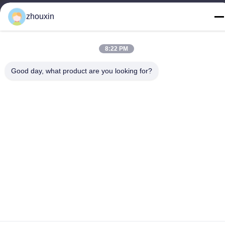
Τηλεφώνημα
zhouxin
86-21-37635838
8:22 PM
Good day, what product are you looking for?
Πολιτική απορρήτου
|
Sitemap
Κίνα Καλή ποιότητα Μηχανή κενού επιστρώματος PVD
Προμηθευτής. -2026 SHANGHAI ROYAL TECHNOLOGY INC.
Όλα τα δικαιώματα διατηρούνται.