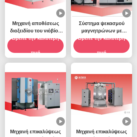
Μηχανή αποθέσεως
Σύστημα ψεκασμού
διοξειδίου του νιόβίου
μαγνητρώνων με
(NbO2) - RTSP1000-Nb
Βρείτε την καλύτερη
Βρείτε την καλύτερη
κλειστό πεδίο μη
ισορροπημένου
τιμή
τιμή
Μηχανή επικαλύψεως
Μηχανή επικαλύψεως