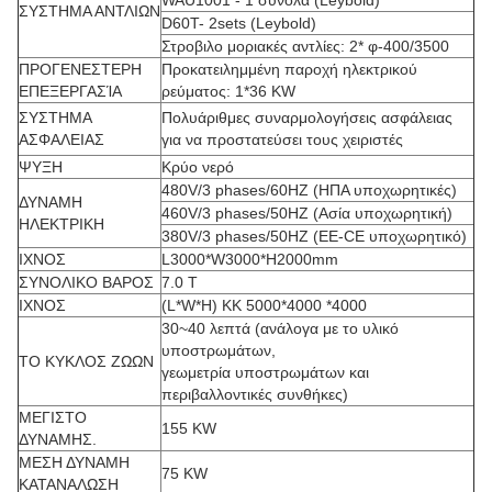
WAU1001 - 1 σύνολα (Leybold)
ΣΥΣΤΗΜΑ ΑΝΤΛΙΩΝ
D60T- 2sets (Leybold)
Στροβιλο μοριακές αντλίες: 2* φ-400/3500
ΠΡΟΓΕΝΕΣΤΕΡΗ
Προκατειλημμένη παροχή ηλεκτρικού
ΕΠΕΞΕΡΓΑΣΊΑ
ρεύματος: 1*36 KW
ΣΥΣΤΗΜΑ
Πολυάριθμες συναρμολογήσεις ασφάλειας
ΑΣΦΑΛΕΙΑΣ
για να προστατεύσει τους χειριστές
ΨΥΞΗ
Κρύο νερό
480V/3 phases/60HZ (ΗΠΑ υποχωρητικές)
ΔΥΝΑΜΗ
460V/3 phases/50HZ (Ασία υποχωρητική)
ΗΛΕΚΤΡΙΚΗ
380V/3 phases/50HZ (ΕΕ-CE υποχωρητικό)
ΙΧΝΟΣ
L3000*W3000*H2000mm
ΣΥΝΟΛΙΚΟ ΒΑΡΟΣ
7.0 Τ
ΙΧΝΟΣ
(L*W*H) ΚΚ 5000*4000 *4000
30~40 λεπτά (ανάλογα με το υλικό
υποστρωμάτων,
ΤΟ ΚΥΚΛΟΣ ΖΩΩΝ
γεωμετρία υποστρωμάτων και
περιβαλλοντικές συνθήκες)
ΜΕΓΙΣΤΟ
155 KW
ΔΥΝΑΜΗΣ.
ΜΕΣΗ ΔΥΝΑΜΗ
75 KW
ΚΑΤΑΝΑΛΩΣΗ