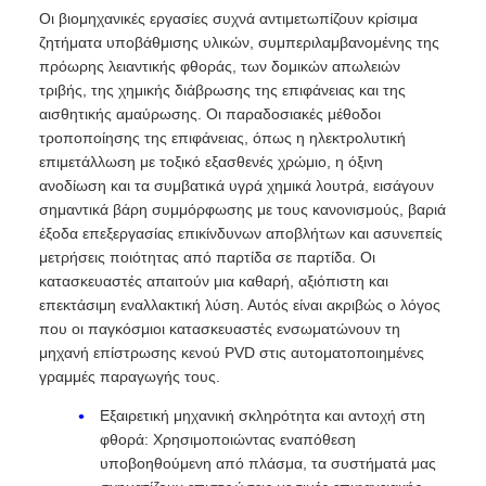
Οι βιομηχανικές εργασίες συχνά αντιμετωπίζουν κρίσιμα
ζητήματα υποβάθμισης υλικών, συμπεριλαμβανομένης της
πρόωρης λειαντικής φθοράς, των δομικών απωλειών
τριβής, της χημικής διάβρωσης της επιφάνειας και της
αισθητικής αμαύρωσης. Οι παραδοσιακές μέθοδοι
τροποποίησης της επιφάνειας, όπως η ηλεκτρολυτική
επιμετάλλωση με τοξικό εξασθενές χρώμιο, η όξινη
ανοδίωση και τα συμβατικά υγρά χημικά λουτρά, εισάγουν
σημαντικά βάρη συμμόρφωσης με τους κανονισμούς, βαριά
έξοδα επεξεργασίας επικίνδυνων αποβλήτων και ασυνεπείς
μετρήσεις ποιότητας από παρτίδα σε παρτίδα. Οι
κατασκευαστές απαιτούν μια καθαρή, αξιόπιστη και
επεκτάσιμη εναλλακτική λύση. Αυτός είναι ακριβώς ο λόγος
που οι παγκόσμιοι κατασκευαστές ενσωματώνουν τη
μηχανή επίστρωσης κενού PVD στις αυτοματοποιημένες
γραμμές παραγωγής τους.
Εξαιρετική μηχανική σκληρότητα και αντοχή στη
φθορά: Χρησιμοποιώντας εναπόθεση
υποβοηθούμενη από πλάσμα, τα συστήματά μας