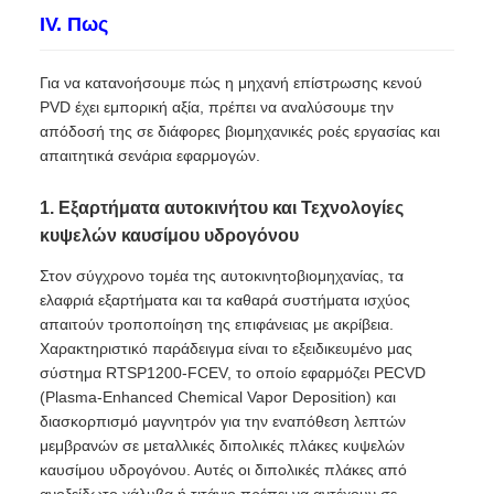
IV. Πως
Για να κατανοήσουμε πώς η μηχανή επίστρωσης κενού
PVD έχει εμπορική αξία, πρέπει να αναλύσουμε την
απόδοσή της σε διάφορες βιομηχανικές ροές εργασίας και
απαιτητικά σενάρια εφαρμογών.
1. Εξαρτήματα αυτοκινήτου και Τεχνολογίες
κυψελών καυσίμου υδρογόνου
Στον σύγχρονο τομέα της αυτοκινητοβιομηχανίας, τα
ελαφριά εξαρτήματα και τα καθαρά συστήματα ισχύος
απαιτούν τροποποίηση της επιφάνειας με ακρίβεια.
Χαρακτηριστικό παράδειγμα είναι το εξειδικευμένο μας
σύστημα RTSP1200-FCEV, το οποίο εφαρμόζει PECVD
(Plasma-Enhanced Chemical Vapor Deposition) και
διασκορπισμό μαγνητρόν για την εναπόθεση λεπτών
μεμβρανών σε μεταλλικές διπολικές πλάκες κυψελών
καυσίμου υδρογόνου. Αυτές οι διπολικές πλάκες από
ανοξείδωτο χάλυβα ή τιτάνιο πρέπει να αντέχουν σε