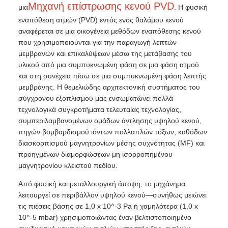
Μηχανή επίστρωσης κενού PVD
μια
. Η φυσική
εναπόθεση ατμών (PVD) εντός ενός θαλάμου κενού
αναφέρεται σε μια οικογένεια μεθόδων εναπόθεσης κενού
που χρησιμοποιούνται για την παραγωγή λεπτών
μεμβρανών και επικαλύψεων μέσω της μετάβασης του
υλικού από μια συμπυκνωμένη φάση σε μια φάση ατμού
και στη συνέχεια πίσω σε μια συμπυκνωμένη φάση λεπτής
μεμβράνης. Η θεμελιώδης αρχιτεκτονική συστήματος του
σύγχρονου εξοπλισμού μας ενσωματώνει πολλά
τεχνολογικά συγκροτήματα τελευταίας τεχνολογίας,
συμπεριλαμβανομένων ομάδων άντλησης υψηλού κενού,
πηγών βομβαρδισμού ιόντων πολλαπλών τόξων, καθόδων
διασκορπισμού μαγνητρονίων μέσης συχνότητας (MF) και
προηγμένων διαμορφώσεων μη ισορροπημένου
μαγνητρονίου κλειστού πεδίου.
Από φυσική και μεταλλουργική άποψη, το μηχάνημα
λειτουργεί σε περιβάλλον υψηλού κενού—συνήθως μειώνει
τις πιέσεις βάσης σε 1,0 x 10^-3 Pa ή χαμηλότερα (1,0 x
10^-5 mbar) χρησιμοποιώντας έναν βελτιστοποιημένο