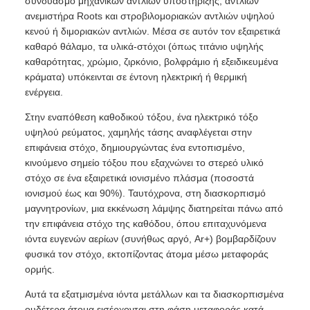
συνδυασμό μηχανικών αντλιών υποστήριξης, αντλιών
ανεμιστήρα Roots και στροβιλομοριακών αντλιών υψηλού
κενού ή διμοριακών αντλιών. Μέσα σε αυτόν τον εξαιρετικά
καθαρό θάλαμο, τα υλικά-στόχοι (όπως τιτάνιο υψηλής
καθαρότητας, χρώμιο, ζιρκόνιο, βολφράμιο ή εξειδικευμένα
κράματα) υπόκεινται σε έντονη ηλεκτρική ή θερμική
ενέργεια.
Στην εναπόθεση καθοδικού τόξου, ένα ηλεκτρικό τόξο
υψηλού ρεύματος, χαμηλής τάσης αναφλέγεται στην
επιφάνεια στόχο, δημιουργώντας ένα εντοπισμένο,
κινούμενο σημείο τόξου που εξαχνώνει το στερεό υλικό
στόχο σε ένα εξαιρετικά ιονισμένο πλάσμα (ποσοστά
ιονισμού έως και 90%). Ταυτόχρονα, στη διασκορπισμό
μαγνητρονίων, μια εκκένωση λάμψης διατηρείται πάνω από
την επιφάνεια στόχο της καθόδου, όπου επιταχυνόμενα
ιόντα ευγενών αερίων (συνήθως αργό, Ar+) βομβαρδίζουν
φυσικά τον στόχο, εκτοπίζοντας άτομα μέσω μεταφοράς
ορμής.
Αυτά τα εξατμισμένα ιόντα μετάλλων και τα διασκορπισμένα
ουδέτερα άτομα εισέρχονται στη φάση μεταφοράς κατά