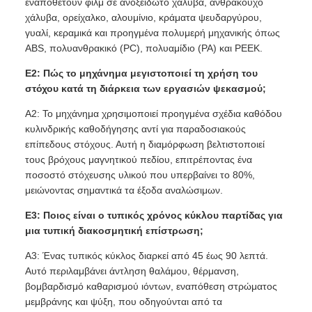
εναποθέτουν φιλμ σε ανοξείδωτο χάλυβα, ανθρακούχο
χάλυβα, ορείχαλκο, αλουμίνιο, κράματα ψευδαργύρου,
γυαλί, κεραμικά και προηγμένα πολυμερή μηχανικής όπως
ABS, πολυανθρακικό (PC), πολυαμίδιο (PA) και PEEK.
Ε2: Πώς το μηχάνημα μεγιστοποιεί τη χρήση του
στόχου κατά τη διάρκεια των εργασιών ψεκασμού;
A2: Το μηχάνημα χρησιμοποιεί προηγμένα σχέδια καθόδου
κυλινδρικής καθοδήγησης αντί για παραδοσιακούς
επίπεδους στόχους. Αυτή η διαμόρφωση βελτιστοποιεί
τους βρόχους μαγνητικού πεδίου, επιτρέποντας ένα
ποσοστό στόχευσης υλικού που υπερβαίνει το 80%,
μειώνοντας σημαντικά τα έξοδα αναλώσιμων.
Ε3: Ποιος είναι ο τυπικός χρόνος κύκλου παρτίδας για
μια τυπική διακοσμητική επίστρωση;
A3: Ένας τυπικός κύκλος διαρκεί από 45 έως 90 λεπτά.
Αυτό περιλαμβάνει άντληση θαλάμου, θέρμανση,
βομβαρδισμό καθαρισμού ιόντων, εναπόθεση στρώματος
μεμβράνης και ψύξη, που οδηγούνται από τα