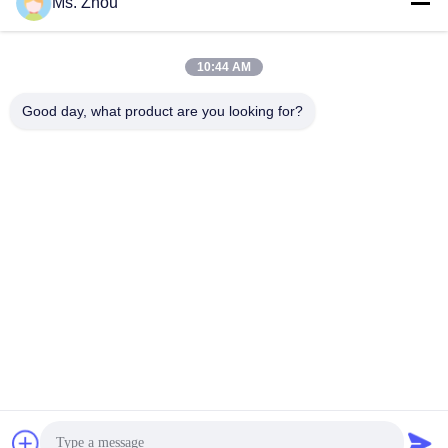
Ms. Zhou
service@royaltec.com.cn
10:44 AM
Η διεύθυνσή μας
Good day, what product are you looking for?
Διεύθυνση
ΟΔΙΚΉ (Ν.) SONGJIANG ΒΙΟΜΗΧΑΝΙΚΉ ΖΏΝΗ 819#
SONGWEI, SHANG HAI, ΚΊΝΑ 201613
Τηλεφώνημα
86-21-37635838
Πολιτική απορρήτου
|
Sitemap
Κίνα Καλή ποιότητα Μηχανή κενού επιστρώματος PVD
Προμηθευτής. -2026 SHANGHAI ROYAL TECHNOLOGY INC.