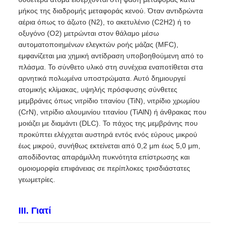
μήκος της διαδρομής μεταφοράς κενού. Όταν αντιδρώντα
αέρια όπως το άζωτο (N2), το ακετυλένιο (C2H2) ή το
οξυγόνο (O2) μετρώνται στον θάλαμο μέσω
αυτοματοποιημένων ελεγκτών ροής μάζας (MFC),
εμφανίζεται μια χημική αντίδραση υποβοηθούμενη από το
πλάσμα. Το σύνθετο υλικό στη συνέχεια εναποτίθεται στα
αρνητικά πολωμένα υποστρώματα. Αυτό δημιουργεί
ατομικής κλίμακας, υψηλής πρόσφυσης σύνθετες
μεμβράνες όπως νιτρίδιο τιτανίου (TiN), νιτρίδιο χρωμίου
(CrN), νιτρίδιο αλουμινίου τιτανίου (TiAlN) ή άνθρακας που
μοιάζει με διαμάντι (DLC). Το πάχος της μεμβράνης που
προκύπτει ελέγχεται αυστηρά εντός ενός εύρους μικρού
έως μικρού, συνήθως εκτείνεται από 0,2 μm έως 5,0 μm,
αποδίδοντας απαράμιλλη πυκνότητα επίστρωσης και
ομοιομορφία επιφάνειας σε περίπλοκες τρισδιάστατες
γεωμετρίες.
III. Γιατί