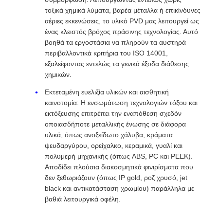
τοξικά χημικά λύματα, βαρέα μέταλλα ή επικίνδυνες
αέριες εκκενώσεις, το υλικό PVD μας λειτουργεί ως
ένας κλειστός βρόχος πράσινης τεχνολογίας. Αυτό
βοηθά τα εργοστάσια να πληρούν τα αυστηρά
περιβαλλοντικά κριτήρια του ISO 14001,
εξαλείφοντας εντελώς τα γενικά έξοδα διάθεσης
χημικών.
Εκτεταμένη ευελιξία υλικών και αισθητική
καινοτομία: Η ενσωμάτωση τεχνολογιών τόξου και
εκτόξευσης επιτρέπει την εναπόθεση σχεδόν
οποιασδήποτε μεταλλικής ένωσης σε διάφορα
υλικά, όπως ανοξείδωτο χάλυβα, κράματα
ψευδαργύρου, ορείχαλκο, κεραμικά, γυαλί και
πολυμερή μηχανικής (όπως ABS, PC και PEEK).
Αποδίδει πλούσια διακοσμητικά φινιρίσματα που
δεν ξεθωριάζουν (όπως IP gold, ροζ χρυσό, jet
black και αντικατάσταση χρωμίου) παράλληλα με
βαθιά λειτουργικά οφέλη.