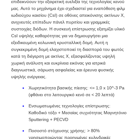
επιδεικνύουν την εξαιρετική ευελιξία της τεχνολογίας κενού
μας. Αυτό το μηχάνημα έχει σχεδιαστεί για εναπόθεση φιλμ
ιωδιούχου καισίου (CsI) σε οθόνες απεικόνισης ακτίνων Χ,
ανιχνευτές επίπεδων πάνελ πυριτίου και γραμμικές
συστοιχίες διόδων. Η συσκευή επίστρωσης εξατμίζει υλικό
CsI υψηλής καθαρότητας για να δημιουργήσει μια
εξειδικευμένη κολωνική κρυσταλλική δομή. Αυτή η
συγκεκριμένη δομή ελαχιστοποιεί τη διασπορά του φωτός
κατά τη διέγερση με ακτίνες Χ, εξασφαλίζοντας υψηλή
χωρική ανάλυση και ευκρίνεια εικόνας για ιατρικά
διαγνωστικά, σάρωση ασφαλείας και έρευνα φυσικής
υψηλής ενέργειας.
Χωρητικότητα βασικής πίεσης: <= 1,0 x 10^-3 Pa
(φθάνει στο λειτουργικό κενό σε < 20 λεπτά)
Ενσωματωμένες τεχνολογίες επίστρωσης:
Καθοδικό τόξο + Μεσαίας συχνότητας Μαγνητόνιο
Sputtering + PECVD
Ποσοστό στόχευσης χρήσης: > 80%
χρησιμοποιώντας προηγμένες κυλινδρικές