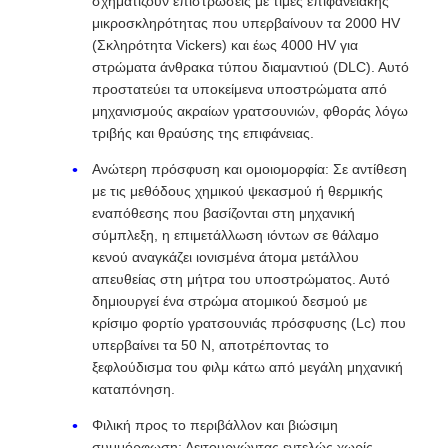
σχηματίζουν επιστρώσεις με τιμές επιφανειακής
μικροσκληρότητας που υπερβαίνουν τα 2000 HV
(Σκληρότητα Vickers) και έως 4000 HV για
στρώματα άνθρακα τύπου διαμαντιού (DLC). Αυτό
προστατεύει τα υποκείμενα υποστρώματα από
μηχανισμούς ακραίων γρατσουνιών, φθοράς λόγω
τριβής και θραύσης της επιφάνειας.
Ανώτερη πρόσφυση και ομοιομορφία: Σε αντίθεση
με τις μεθόδους χημικού ψεκασμού ή θερμικής
εναπόθεσης που βασίζονται στη μηχανική
σύμπλεξη, η επιμετάλλωση ιόντων σε θάλαμο
κενού αναγκάζει ιονισμένα άτομα μετάλλου
απευθείας στη μήτρα του υποστρώματος. Αυτό
δημιουργεί ένα στρώμα ατομικού δεσμού με
κρίσιμο φορτίο γρατσουνιάς πρόσφυσης (Lc) που
υπερβαίνει τα 50 N, αποτρέποντας το
ξεφλούδισμα του φιλμ κάτω από μεγάλη μηχανική
καταπόνηση.
Φιλική προς το περιβάλλον και βιώσιμη
συμμόρφωση: Λειτουργώντας εντελώς χωρίς