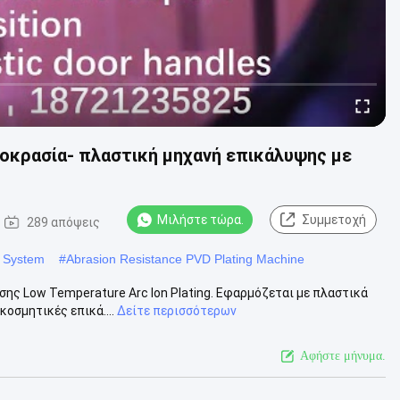
οκρασία- πλαστική μηχανή επικάλυψης με
Μιλήστε τώρα.
Συμμετοχή
289 απόψεις
g System
#
Abrasion Resistance PVD Plating Machine
ίσης Low Temperature Arc Ion Plating. Εφαρμόζεται με πλαστικά
οσμητικές επικά....
Δείτε περισσότερων
Αφήστε μήνυμα.