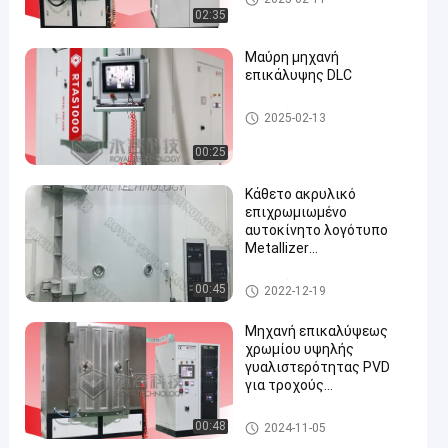
ηχάνημα PVD
02:35
Μαύρη μηχανή
επικάλυψης DLC
Καινοτόμο προσαρμοσμένο μ
2025-02-13
ηχάνημα PVD
00:25
Κάθετο ακρυλικό
επιχρωμιωμένο
αυτοκίνητο λογότυπο
Metallizer
προσανατολισμού κενό
που επιμεταλλώνει τη
Καινοτόμο προσαρμοσμένο μ
00:45
2022-12-19
μηχανή
ηχάνημα PVD
Μηχανή επικαλύψεως
χρωμίου υψηλής
γυαλιστερότητας PVD
για τροχούς
αυτοκινήτων
Καινοτόμο προσαρμοσμένο μ
00:48
2024-11-05
ηχάνημα PVD