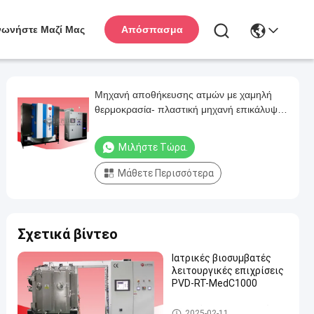
νωνήστε Μαζί Μας
Απόσπασμα
Μηχανή αποθήκευσης ατμών με χαμηλή
θερμοκρασία- πλαστική μηχανή επικάλυψης
με τόξο
Μιλήστε Τώρα.
Μάθετε Περισσότερα
Σχετικά βίντεο
Ιατρικές βιοσυμβατές
λειτουργικές επιχρίσεις
PVD-RT-MedC1000
Καινοτόμο προσαρμοσμένο μ
2025-02-11